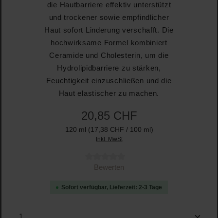
die Hautbarriere effektiv unterstützt
und trockener sowie empfindlicher
Haut sofort Linderung verschafft. Die
hochwirksame Formel kombiniert
Ceramide und Cholesterin, um die
Hydrolipidbarriere zu stärken,
Feuchtigkeit einzuschließen und die
Haut elastischer zu machen.
20,85 CHF
120 ml
(17,38 CHF / 100 ml)
Inkl. MwSt
Durchschnittliche Bewertung von 0 von 5 Sternen
Bewerten
Sofort verfügbar, Lieferzeit: 2-3 Tage
Produkt Anzahl: Gib den gewünschten Wert ein oder b