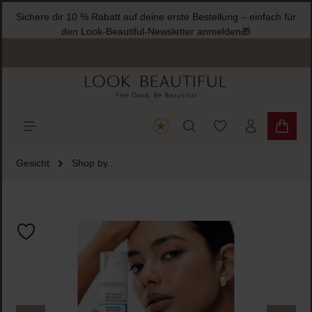
Sichere dir 10 % Rabatt auf deine erste Bestellung – einfach für
halt springen
den Look-Beautiful-Newsletter anmelden🎁
Du hast 0 Produkte
Warenk
Gesicht
Shop by...
Bildergalerie überspringen