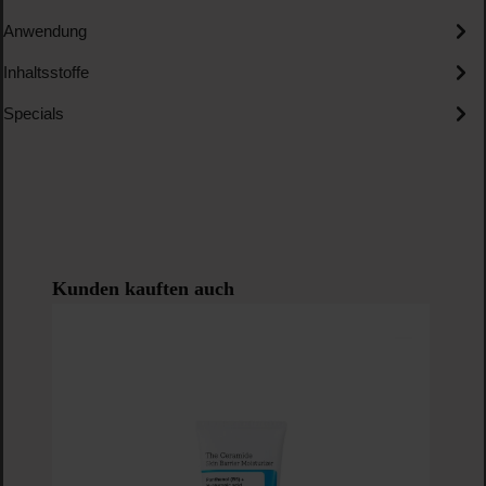
Anwendung
Inhaltsstoffe
Specials
Produktgalerie überspringen
Kunden kauften auch