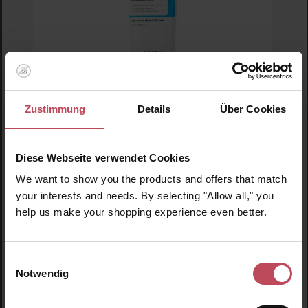
Zustimmung
Details
Über Cookies
Cosrx
The Ceramide Skin Barrier Moisturizer
Diese Webseite verwendet Cookies
We want to show you the products and offers that match
Gesichtscreme
your interests and needs. By selecting "Allow all," you
help us make your shopping experience even better.
80 ml
(27,44 CHF / 100 ml)
21,95 CHF
Regulärer Preis:
Einwilligungsauswahl
Inkl. MwSt
Notwendig
Produkt Anzahl: Gib den gewünschten Wert ein o
Pro