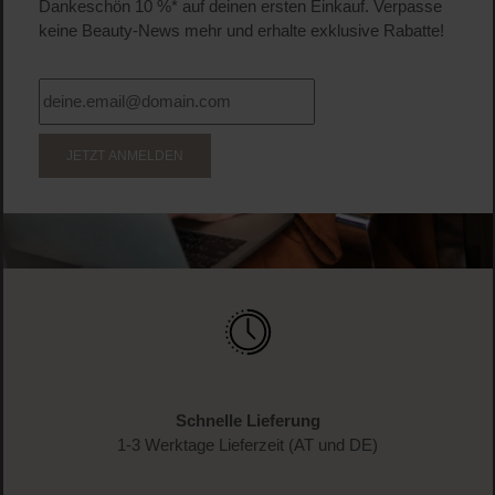
Produkt Anzahl: Gib den gewünschten Wert ein o
Pro
WERDE TEIL DER LOOK BEAUTIFUL-FAMILIE
Anmelden & exklusive Vorteile
genießen!
Melde dich jetzt zum Newsletter an und erhalte als
Dankeschön 10 %* auf deinen ersten Einkauf. Verpasse
keine Beauty-News mehr und erhalte exklusive Rabatte!