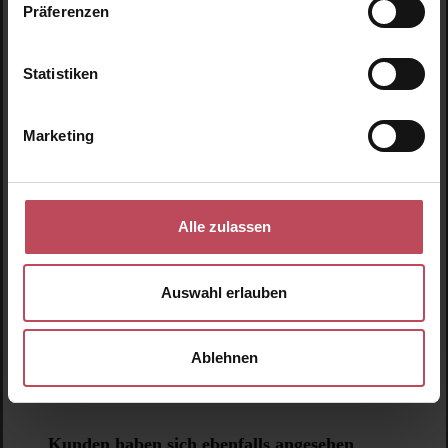
Präferenzen
Produktgalerie überspringen
Ähnliche Produkte
Statistiken
Neu
N
Marketing
N
Alle zulassen
Auswahl erlauben
Ablehnen
NUDESTIX