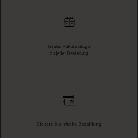
Schnelle Lieferung
1-3 Werktage Lieferzeit (AT und DE)
Versandkostenfrei
ab € 34.95 (AT und DE)