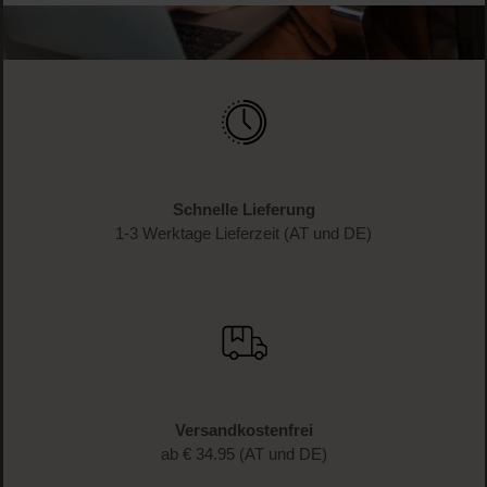
WERDE TEIL DER LOOK BEAUTIFUL-FAMILIE
Anmelden & exklusive Vorteile
genießen!
Melde dich jetzt zum Newsletter an und erhalte als
Dankeschön 10 %* auf deinen ersten Einkauf. Verpasse
keine Beauty-News mehr und erhalte exklusive Rabatte!
JETZT ANMELDEN