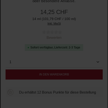
oder besondere Anlässe.
14,25 CHF
14 ml
(101,79 CHF / 100 ml)
Inkl. MwSt
Durchschnittliche Bewertung von 0 von 5 Sternen
Bewerten
Sofort verfügbar, Lieferzeit: 2-3 Tage
Produkt Anzahl: Gib den gewünschten Wert ein oder b
IN DEN WARENKORB
Du erhältst 12 Bonus Punkte für diese Bestellung