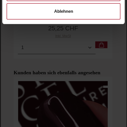
Ablehnen
MIMITIKA
Sun Body Oil SPF30
Sonnenöl
150 ml
(16,83 CHF / 100 ml)
25,25 CHF
Regulärer Preis:
Inkl. MwSt