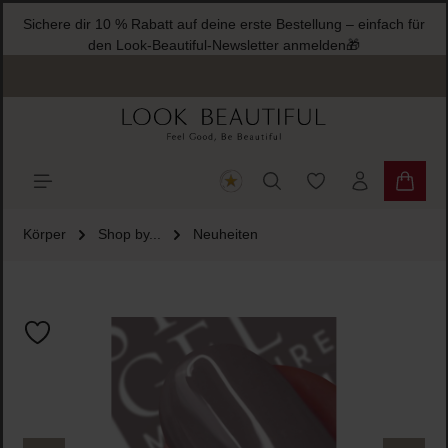
Sichere dir 10 % Rabatt auf deine erste Bestellung – einfach für
halt springen
den Look-Beautiful-Newsletter anmelden🎁
Du hast 0 Produkte
Warenk
Körper
Shop by...
Neuheiten
Bildergalerie überspringen