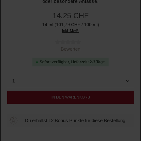
oder besondere Anlässe.
14,25 CHF
14 ml
(101,79 CHF / 100 ml)
Inkl. MwSt
Durchschnittliche Bewertung von 0 von 5 Sternen
Bewerten
Sofort verfügbar, Lieferzeit: 2-3 Tage
Produkt Anzahl: Gib den gewünschten Wert ein oder b
IN DEN WARENKORB
Du erhältst 12 Bonus Punkte für diese Bestellung