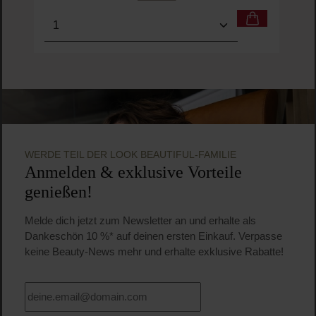
Produkt Anzahl: Gib den gewünschten Wert ein o
Pro
WERDE TEIL DER LOOK BEAUTIFUL-FAMILIE
Anmelden & exklusive Vorteile
genießen!
Melde dich jetzt zum Newsletter an und erhalte als
Dankeschön 10 %* auf deinen ersten Einkauf. Verpasse
keine Beauty-News mehr und erhalte exklusive Rabatte!