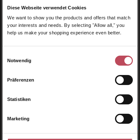
Diese Webseite verwendet Cookies
We want to show you the products and offers that match
Produktgalerie überspringen
Ähnliche Produkte
your interests and needs. By selecting "Allow all," you
help us make your shopping experience even better.
Neu
N
Einwilligungsauswahl
Notwendig
Präferenzen
Statistiken
Marketing