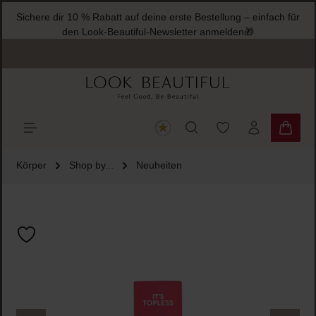
Sichere dir 10 % Rabatt auf deine erste Bestellung – einfach für
halt springen
den Look-Beautiful-Newsletter anmelden🎁
Du hast 0 Produkte
Warenk
Körper
Shop by...
Neuheiten
Bildergalerie überspringen