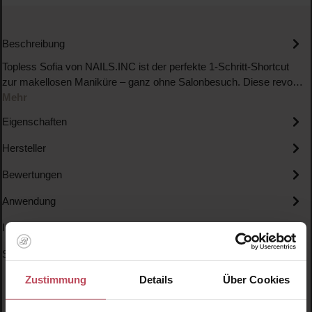
Beschreibung
Topless Sofia von NAILS.INC ist der perfekte 1-Schritt-Shortcut
zur makellosen Maniküre – ganz ohne Salonbesuch. Diese revo…
Mehr
Eigenschaften
Hersteller
Bewertungen
Anwendung
Inhaltsstoffe
Specials
Zustimmung
Details
Über Cookies