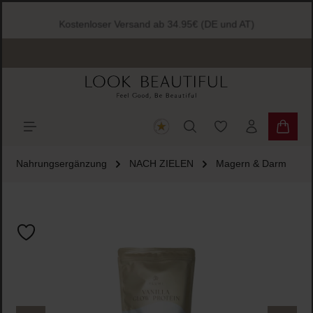
halt springen
Kostenloser Versand ab 34.95€ (DE und AT)
Du hast 0 Produkte
Warenk
Nahrungsergänzung
NACH ZIELEN
Magern & Darm
Bildergalerie überspringen