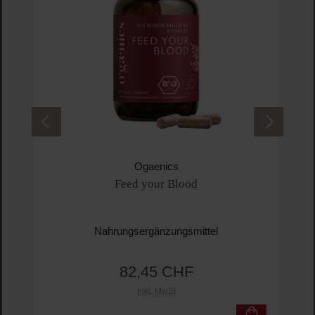
Ogaenics
Feed your Blood
Nahrungsergänzungsmittel
82,45 CHF
Regulärer Preis:
Inkl. MwSt
Produkt Anzahl: Gib den gewünschten Wert ein o
Pro