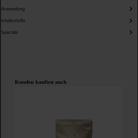
Anwendung
Inhaltsstoffe
Specials
Produktgalerie überspringen
Kunden kauften auch