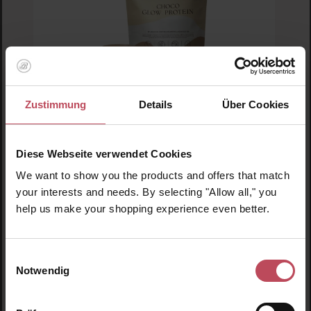
Zustimmung
Details
Über Cookies
Ylumi
Choco Glow Protein
Diese Webseite verwendet Cookies
We want to show you the products and offers that match
your interests and needs. By selecting "Allow all," you
Nahrungsergänzungsmittel
help us make your shopping experience even better.
450 g
(8,54 CHF / 100 g)
38,45 CHF
Regulärer Preis:
Einwilligungsauswahl
Inkl. MwSt
Notwendig
Produkt Anzahl: Gib den gewünschten Wert ein o
Pro