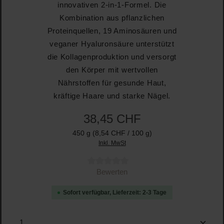
innovativen 2-in-1-Formel. Die
Kombination aus pflanzlichen
Proteinquellen, 19 Aminosäuren und
veganer Hyaluronsäure unterstützt
die Kollagenproduktion und versorgt
den Körper mit wertvollen
Nährstoffen für gesunde Haut,
kräftige Haare und starke Nägel.
38,45 CHF
450 g
(8,54 CHF / 100 g)
Inkl. MwSt
Durchschnittliche Bewertung von 0 von 5 Sternen
Bewerten
Sofort verfügbar, Lieferzeit: 2-3 Tage
Produkt Anzahl: Gib den gewünschten Wert ein oder b