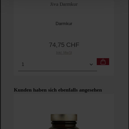
Jiva Darmkur
Darmkur
74,75 CHF
Regulärer Preis:
Inkl. MwSt
Produkt Anzahl: Gib den gewünschten Wert ein o
Pro
Produktgalerie überspringen
Kunden haben sich ebenfalls angesehen