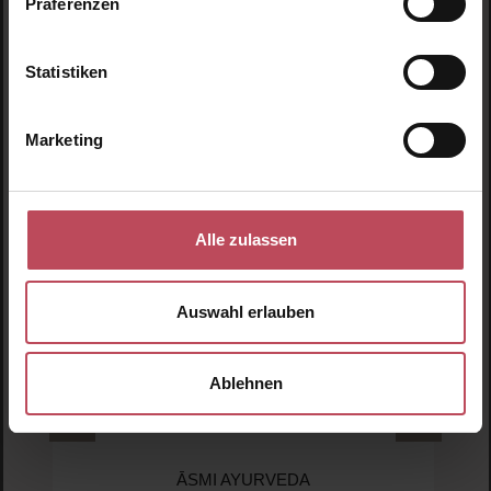
Präferenzen
Produktgalerie überspringen
Ähnliche Produkte
Statistiken
Marketing
Alle zulassen
Auswahl erlauben
Ablehnen
ĀSMI AYURVEDA