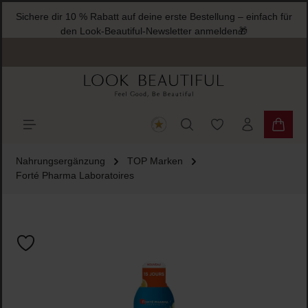
Sichere dir 10 % Rabatt auf deine erste Bestellung – einfach für
halt springen
den Look-Beautiful-Newsletter anmelden🎁
Du hast 0 Produkte
Warenk
Nahrungsergänzung
TOP Marken
Forté Pharma Laboratoires
Bildergalerie überspringen