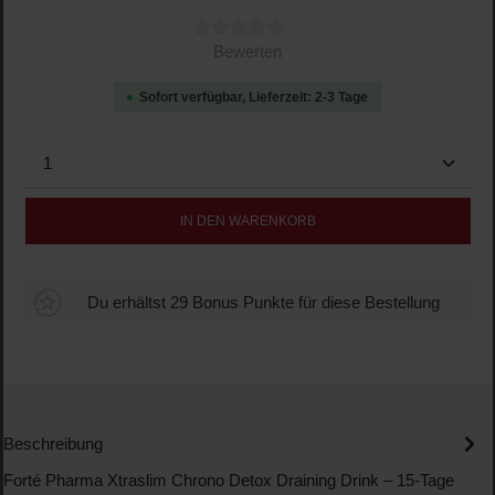
Durchschnittliche Bewertung von 0 von 5 Sternen
Bewerten
Sofort verfügbar, Lieferzeit: 2-3 Tage
Produkt Anzahl: Gib den gewünschten Wert ein oder b
IN DEN WARENKORB
Du erhältst 29 Bonus Punkte für diese Bestellung
Beschreibung
Forté Pharma Xtraslim Chrono Detox Draining Drink – 15-Tage