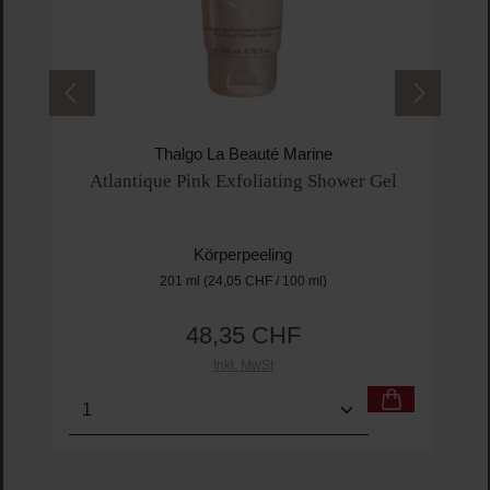
Thalgo La Beauté Marine
Atlantique Pink Exfoliating Shower Gel
Körperpeeling
201 ml
(24,05 CHF / 100 ml)
48,35 CHF
Regulärer Preis:
Inkl. MwSt
Produkt Anzahl: Gib den gewünschten Wert ein o
Pro