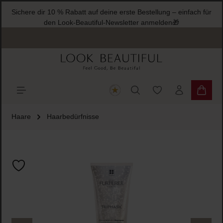
Sichere dir 10 % Rabatt auf deine erste Bestellung – einfach für
halt springen
den Look-Beautiful-Newsletter anmelden🎁
Du hast 0 Produkte
Warenk
Haare
Haarbedürfnisse
Bildergalerie überspringen