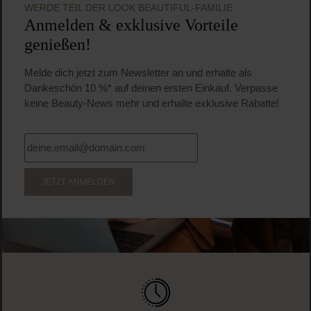
Durchschnittliche Bewertung von 5 von 5 
René Furterer
Triphasic Reactional Kur bei temporärem
Haarausfall
Haarkur für temporären Haarausfall