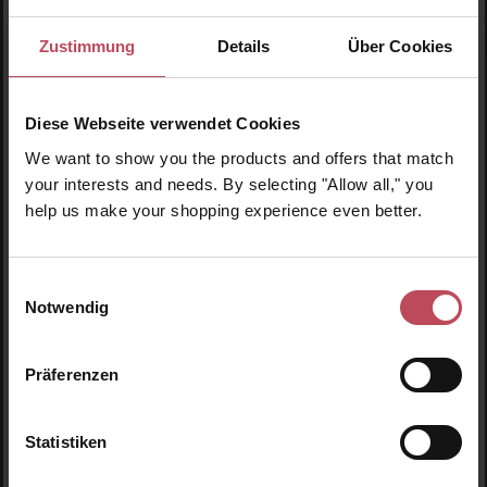
Zustimmung
Details
Über Cookies
Diese Webseite verwendet Cookies
We want to show you the products and offers that match
your interests and needs. By selecting "Allow all," you
help us make your shopping experience even better.
Durchschnittliche Bewertung von 5 von 5 
René Furterer
Einwilligungsauswahl
Forticea Vitalisierendes Shampoo
Tr
Notwendig
Vitalisierendes Shampoo
Präferenzen
200 ml
(9,88 CHF / 100 ml)
19,75 CHF
Statistiken
Regulärer Preis:
Inkl. MwSt