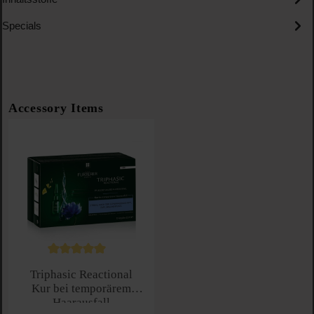
Specials
Produktgalerie überspringen
Accessory Items
Durchschnittliche Bewertung von 5 von 5 Sternen
Triphasic Reactional
Kur bei temporärem
Haarausfall