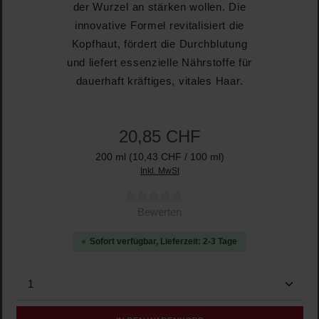
der Wurzel an stärken wollen. Die
innovative Formel revitalisiert die
Kopfhaut, fördert die Durchblutung
und liefert essenzielle Nährstoffe für
dauerhaft kräftiges, vitales Haar.
20,85 CHF
200 ml
(10,43 CHF / 100 ml)
Inkl. MwSt
Durchschnittliche Bewertung von 0 von 5 Sternen
Bewerten
Sofort verfügbar, Lieferzeit: 2-3 Tage
Produkt Anzahl: Gib den gewünschten Wert ein oder b