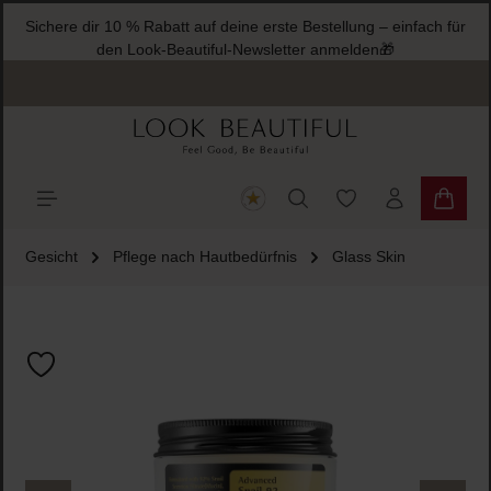
Sichere dir 10 % Rabatt auf deine erste Bestellung – einfach für
halt springen
den Look-Beautiful-Newsletter anmelden🎁
Du hast 0 Produkte
Warenk
Gesicht
Pflege nach Hautbedürfnis
Glass Skin
Bildergalerie überspringen