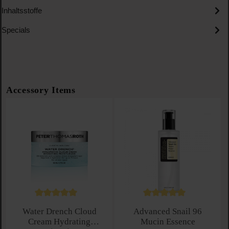
Inhaltsstoffe
Specials
Produktgalerie überspringen
Accessory Items
Durchschnittliche Bewertung von 5 von 5 Sternen
Durchschnittliche Bewe
Water Drench Cloud
Advanced Snail 96
Cream Hydrating
Mucin Essence