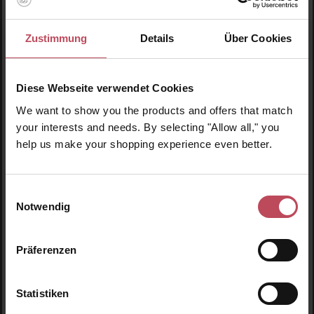
Zustimmung
Details
Über Cookies
Diese Webseite verwendet Cookies
We want to show you the products and offers that match
your interests and needs. By selecting "Allow all," you
help us make your shopping experience even better.
Lador
Einwilligungsauswahl
Root Re-Boot Purifying Shampoo (Ginger &
Notwendig
Apple)
Shampoo
Präferenzen
300 ml
(5,12 CHF / 100 ml)
Statistiken
15,35 CHF
Regulärer Preis: