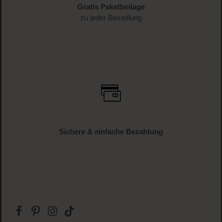
1-3 Werktage Lieferzeit (AT und DE)
Versandkostenfrei
ab € 34.95 (AT und DE)
Gratis Paketbeilage
zu jeder Bestellung