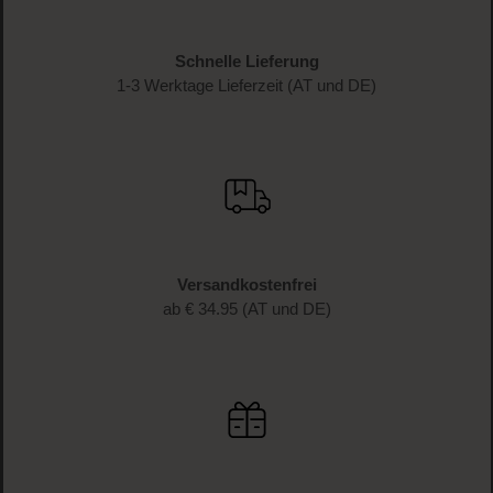
Melde dich jetzt zum Newsletter an und erhalte als
Dankeschön 10 %* auf deinen ersten Einkauf. Verpasse
keine Beauty-News mehr und erhalte exklusive Rabatte!
JETZT ANMELDEN
Schnelle Lieferung