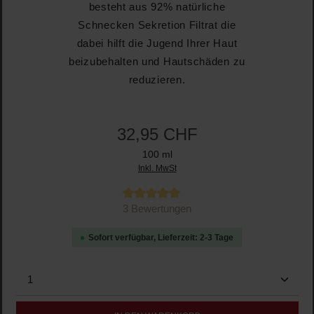
besteht aus 92% natürliche
Schnecken Sekretion Filtrat die
dabei hilft die Jugend Ihrer Haut
beizubehalten und Hautschäden zu
reduzieren.
32,95 CHF
100 ml
Inkl. MwSt
Durchschnittliche Bewertung von 5 von 5 Sternen
3 Bewertungen
Sofort verfügbar, Lieferzeit: 2-3 Tage
Produkt Anzahl: Gib den gewünschten Wert ein oder b