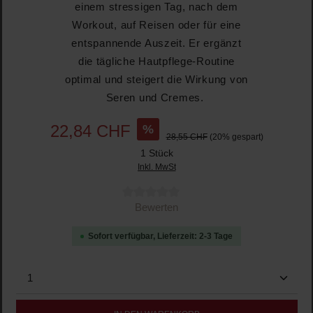
einem stressigen Tag, nach dem
Workout, auf Reisen oder für eine
entspannende Auszeit. Er ergänzt
die tägliche Hautpflege-Routine
optimal und steigert die Wirkung von
Seren und Cremes.
%
22,84 CHF
28,55 CHF
(20% gespart)
1 Stück
Inkl. MwSt
Durchschnittliche Bewertung von 0 von 5 Sternen
Bewerten
Sofort verfügbar, Lieferzeit: 2-3 Tage
Produkt Anzahl: Gib den gewünschten Wert ein oder b