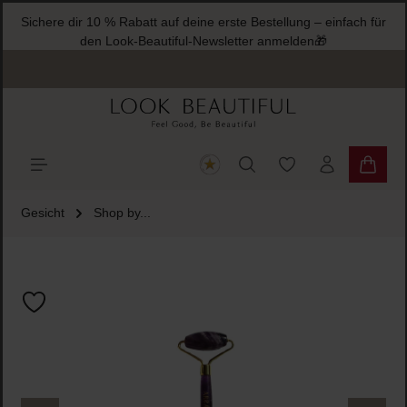
Sichere dir 10 % Rabatt auf deine erste Bestellung – einfach für
halt springen
den Look-Beautiful-Newsletter anmelden🎁
Du hast 0 Produkte
Warenk
Gesicht
Shop by...
Bildergalerie überspringen