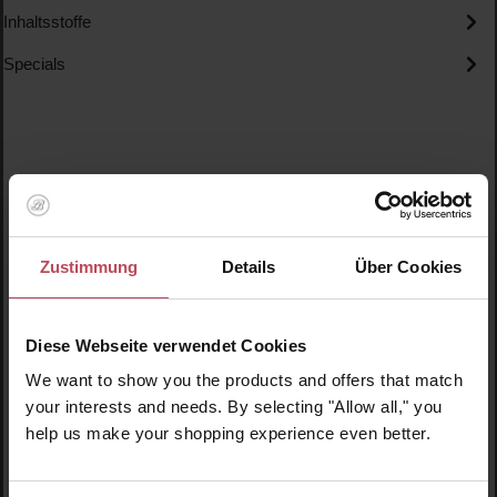
Inhaltsstoffe
Specials
Produktgalerie überspringen
Ähnliche Produkte
Zustimmung
Details
Über Cookies
Neu
N
N
Diese Webseite verwendet Cookies
We want to show you the products and offers that match
your interests and needs. By selecting "Allow all," you
help us make your shopping experience even better.