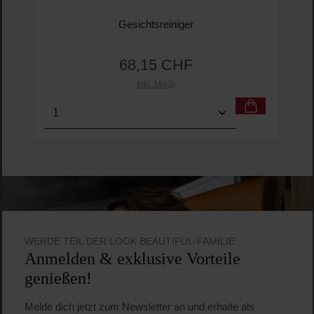
Gesichtsreiniger
68,15 CHF
Regulärer Preis:
Inkl. MwSt
Produkt Anzahl: Gib den gewünschten Wert ein o
Pro
WERDE TEIL DER LOOK BEAUTIFUL-FAMILIE
Anmelden & exklusive Vorteile
genießen!
Melde dich jetzt zum Newsletter an und erhalte als