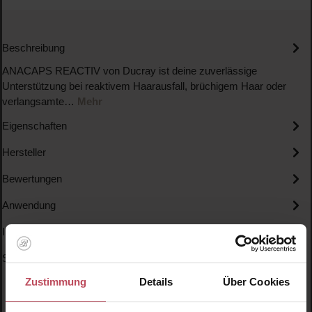
Beschreibung
ANACAPS REACTIV von Ducray ist deine zuverlässige
Unterstützung bei reaktivem Haarausfall, brüchigem Haar oder
verlangsamte…
Mehr
Eigenschaften
Hersteller
Bewertungen
Anwendung
Inhaltsstoffe
Specials
Zustimmung
Details
Über Cookies