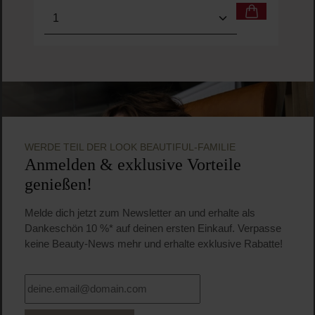
Produkt Anzahl: Gib den gewünschten Wert ein o
Pro
WERDE TEIL DER LOOK BEAUTIFUL-FAMILIE
Anmelden & exklusive Vorteile
genießen!
Melde dich jetzt zum Newsletter an und erhalte als
Dankeschön 10 %* auf deinen ersten Einkauf. Verpasse
keine Beauty-News mehr und erhalte exklusive Rabatte!