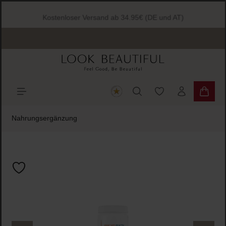
halt springen
Kostenloser Versand ab 34.95€ (DE und AT)
Du hast 0 Produkte
Warenk
Nahrungsergänzung
Bildergalerie überspringen