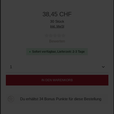
38,45 CHF
30 Stück
Inkl. MwSt
Durchschnittliche Bewertung von 0 von 5 Sternen
Bewerten
Sofort verfügbar, Lieferzeit: 2-3 Tage
Produkt Anzahl: Gib den gewünschten Wert ein oder b
IN DEN WARENKORB
Du erhältst 34 Bonus Punkte für diese Bestellung