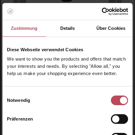
Marvis
Kissing Rose Toothpaste
Zustimmung
Details
Über Cookies
Zahnpasta
Diese Webseite verwendet Cookies
75 ml
(19,00 CHF / 100 ml)
We want to show you the products and offers that match
your interests and needs. By selecting "Allow all," you
14,25 CHF
Regulärer Preis:
help us make your shopping experience even better.
Inkl. MwSt
Produkt Anzahl: Gib den gewünschten Wert ein o
Pro
Einwilligungsauswahl
Notwendig
Produktgalerie überspringen
Ähnliche Produkte
Präferenzen
Neu
N
NUDESTIX