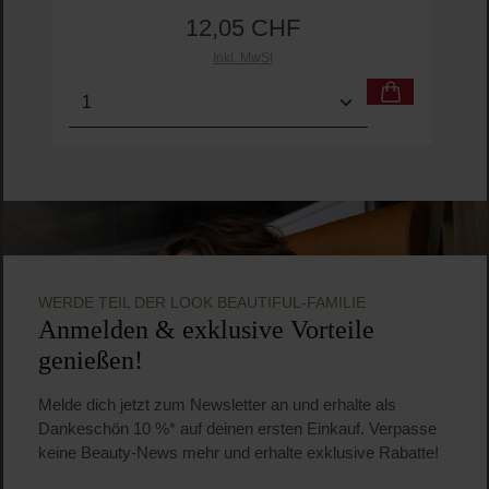
Marvis
Sweet & Sour Rhubarb Toothpaste
Zahnpasta
75 ml
(16,07 CHF / 100 ml)
12,05 CHF
Regulärer Preis:
Inkl. MwSt