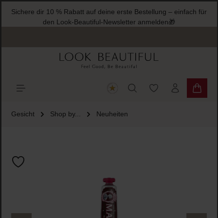
Sichere dir 10 % Rabatt auf deine erste Bestellung – einfach für
halt springen
den Look-Beautiful-Newsletter anmelden🎁
Du hast 0 Produkte
Warenk
Gesicht
Shop by...
Neuheiten
Bildergalerie überspringen