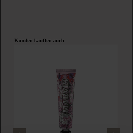
Produktgalerie überspringen
Kunden kauften auch