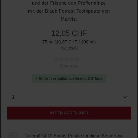
und der Frische von Pfefferminze
mit der Black Forrest Toothpaste von
Marvis.
12,05 CHF
75 ml
(16,07 CHF / 100 ml)
Inkl. MwSt
Durchschnittliche Bewertung von 0 von 5 Sternen
Bewerten
Sofort verfügbar, Lieferzeit: 2-3 Tage
Produkt Anzahl: Gib den gewünschten Wert ein oder b
IN DEN WARENKORB
Du erhältst 10 Bonus Punkte für diese Bestellung