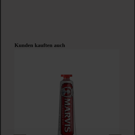
Produktgalerie überspringen
Kunden kauften auch