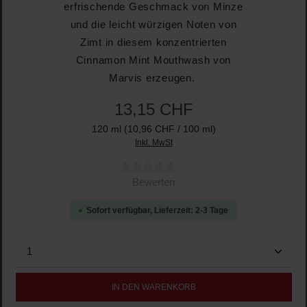
erfrischende Geschmack von Minze
und die leicht würzigen Noten von
Zimt in diesem konzentrierten
Cinnamon Mint Mouthwash von
Marvis erzeugen.
13,15 CHF
120 ml
(10,96 CHF / 100 ml)
Inkl. MwSt
Durchschnittliche Bewertung von 0 von 5 Sternen
Bewerten
Sofort verfügbar, Lieferzeit: 2-3 Tage
Produkt Anzahl: Gib den gewünschten Wert ein oder b
IN DEN WARENKORB