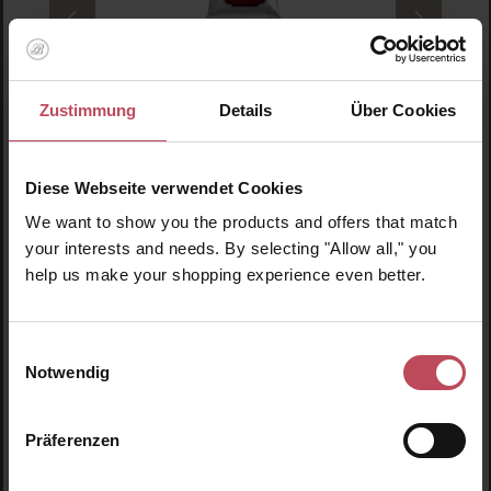
Marvis
Cinnamon Mint Toothpaste
Zustimmung
Details
Über Cookies
Zahnpasta
Diese Webseite verwendet Cookies
85 ml
(14,18 CHF / 100 ml)
We want to show you the products and offers that match
your interests and needs. By selecting "Allow all," you
12,05 CHF
Regulärer Preis:
help us make your shopping experience even better.
Inkl. MwSt
Produkt Anzahl: Gib den gewünschten Wert ein o
Pro
Einwilligungsauswahl
Notwendig
Produktgalerie überspringen
Ähnliche Produkte
Präferenzen
Neu
N