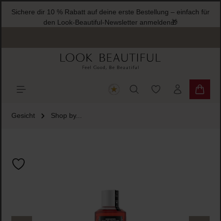
Sichere dir 10 % Rabatt auf deine erste Bestell
halt springen
den Look-Beautiful-Newsletter anme
Du hast 0 Produkte
Warenk
Gesicht
Shop by...
Bildergalerie überspringen