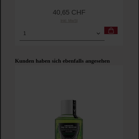
40,65 CHF
Regulärer Preis:
Inkl. MwSt
Produkt Anzahl: Gib den gewünschten Wert ein o
Pro
Produktgalerie überspringen
Kunden haben sich ebenfalls angesehen