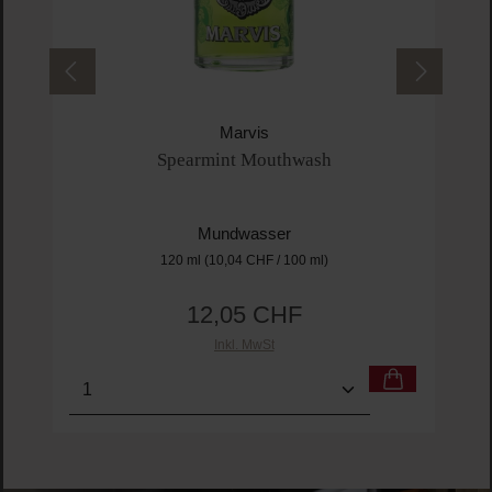
Marvis
Spearmint Mouthwash
Mundwasser
120 ml
(10,04 CHF / 100 ml)
12,05 CHF
Regulärer Preis:
Inkl. MwSt
Produkt Anzahl: Gib den gewünschten Wert ein o
Pro