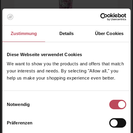
Zustimmung
Details
Über Cookies
Marvis
Kissing Rose Toothpaste
Diese Webseite verwendet Cookies
Zahnpasta
We want to show you the products and offers that match
75 ml
(19,00 CHF / 100 ml)
your interests and needs. By selecting "Allow all," you
help us make your shopping experience even better.
14,25 CHF
Regulärer Preis:
Inkl. MwSt
Einwilligungsauswahl
Produkt Anzahl: Gib den gewünschten Wert ein o
Pro
Notwendig
Präferenzen
Produktgalerie überspringen
Ähnliche Produkte