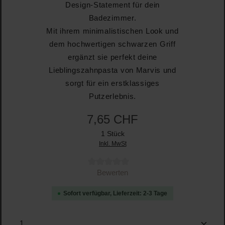
Design-Statement für dein
Badezimmer.
Mit ihrem minimalistischen Look und
dem hochwertigen schwarzen Griff
ergänzt sie perfekt deine
Lieblingszahnpasta von Marvis und
sorgt für ein erstklassiges
Putzerlebnis.
7,65 CHF
1 Stück
Inkl. MwSt
Durchschnittliche Bewertung von 0 von 5 Sternen
Bewerten
Sofort verfügbar, Lieferzeit: 2-3 Tage
Produkt Anzahl: Gib den gewünschten Wert ein oder b