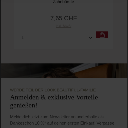
G
Marvis
Black Toothbrush
Zahnbürste
7,65 CHF
Regulärer Preis: