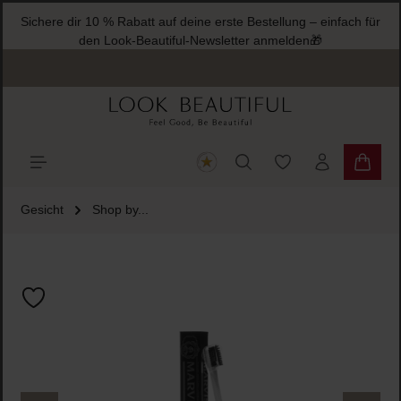
Sichere dir 10 % Rabatt auf deine erste Bestellung – einfach für
halt springen
den Look-Beautiful-Newsletter anmelden🎁
Du hast 0 Produkte
Warenk
Gesicht
Shop by...
Bildergalerie überspringen