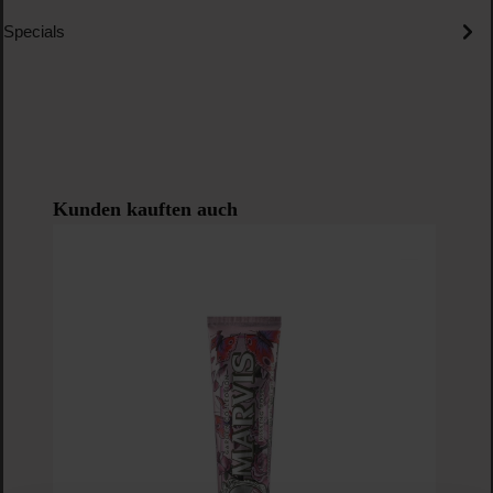
Specials
Produktgalerie überspringen
Kunden kauften auch
S