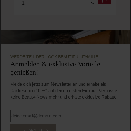
Produkt Anzahl: Gib den gewünschten Wert ein o
Pro
WERDE TEIL DER LOOK BEAUTIFUL-FAMILIE
Anmelden & exklusive Vorteile
genießen!
Melde dich jetzt zum Newsletter an und erhalte als
Dankeschön 10 %* auf deinen ersten Einkauf. Verpasse
keine Beauty-News mehr und erhalte exklusive Rabatte!
JETZT ANMELDEN