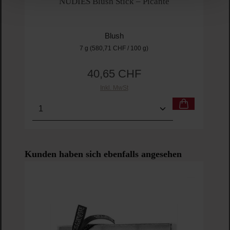
NUDIES Blush Stick – Picante
Blush
7 g
(580,71 CHF / 100 g)
40,65 CHF
Regulärer Preis:
Inkl. MwSt
Produkt Anzahl: Gib den gewünschten Wert ein o
Pro
Produktgalerie überspringen
Kunden haben sich ebenfalls angesehen