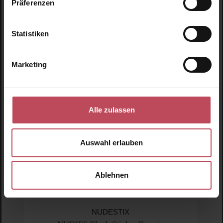
Präferenzen
Produktgalerie überspringen
Ähnliche Produkte
Statistiken
Neu
N
Marketing
N
Alle zulassen
Auswahl erlauben
Ablehnen
NUDESTIX