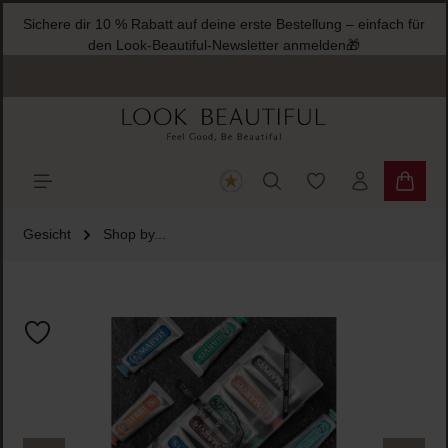
Sichere dir 10 % Rabatt auf deine erste Bestellung – einfach für
halt springen
den Look-Beautiful-Newsletter anmelden🎁
Du hast 0 Produkte
Warenk
Gesicht
Shop by...
Bildergalerie überspringen