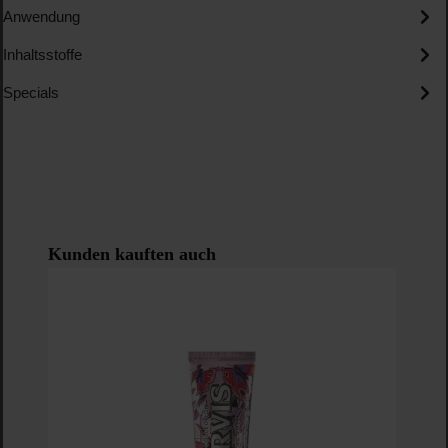
Anwendung
Inhaltsstoffe
Specials
Produktgalerie überspringen
Kunden kauften auch