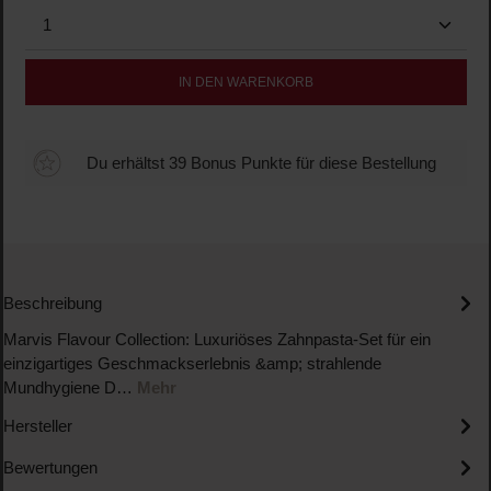
Produkt Anzahl: Gib den gewünschten Wert ein oder b
IN DEN WARENKORB
Du erhältst 39 Bonus Punkte für diese Bestellung
Beschreibung
Marvis Flavour Collection: Luxuriöses Zahnpasta-Set für ein
einzigartiges Geschmackserlebnis &amp; strahlende
Mundhygiene D…
Mehr
Hersteller
Bewertungen