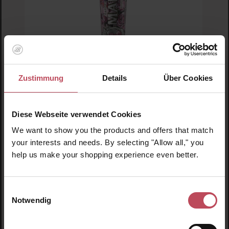
Zustimmung
Details
Über Cookies
Marvis
Kissing Rose Toothpaste
Diese Webseite verwendet Cookies
We want to show you the products and offers that match
Zahnpasta
your interests and needs. By selecting "Allow all," you
75 ml
(19,00 CHF / 100 ml)
help us make your shopping experience even better.
14,25 CHF
Regulärer Preis:
Einwilligungsauswahl
Inkl. MwSt
Notwendig
Produkt Anzahl: Gib den gewünschten Wert ein o
Pro