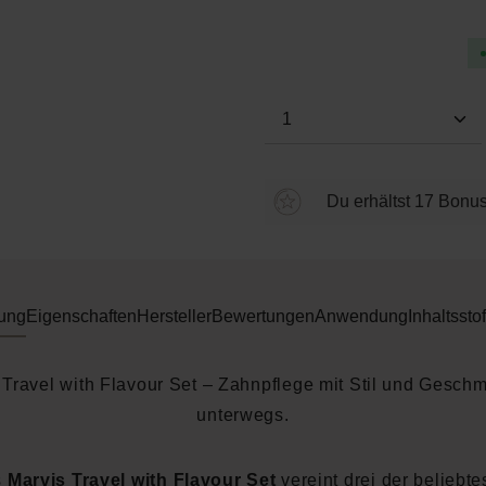
Durchschnittliche Bewertung
Produkt Anzahl: Gi
Du erhältst 17 Bonus
ung
Eigenschaften
Hersteller
Bewertungen
Anwendung
Inhaltsstof
 Travel with Flavour Set – Zahnpflege mit Stil und Geschm
unterwegs.
s
Marvis Travel with Flavour Set
vereint drei der beliebte