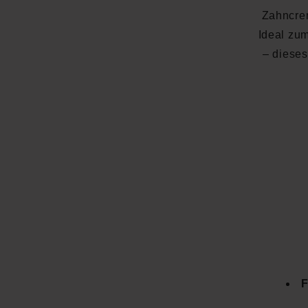
Zahncrem
Ideal zu
– dieses
F