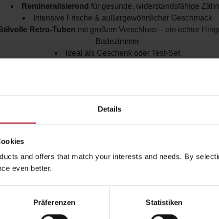
Remineralisierend
für gesunde, widerstandsfähige Zäh
Intensive Frische & außergewöhnlicher Geschmack
Stilvolle Retro-Tuben
mit großem Verschluss – ein echter Hing
Badezimmer
Ideal als Geschenk oder Test-Set
bination aus stylischem Design, exklusiven Aromen und 
r Formel macht Marvis zu einer der beliebtesten Zahnpfl
. Mit diesem Set wird tägliche Mundhygiene zum Erlebnis
Details
wirksam und geschmackvoll anders
.
Cookies
ucts and offers that match your interests and needs. By selectin
ce even better.
kauften auch
Ähnliche Produkte
Kunden haben sich ebenfalls a
Präferenzen
Statistiken