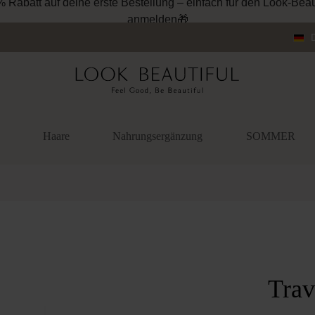
% Rabatt auf deine erste Bestellung – einfach für den Look-Beau
anmelden🎁
Haare
Nahrungsergänzung
SOMMER
überspringen
Trav