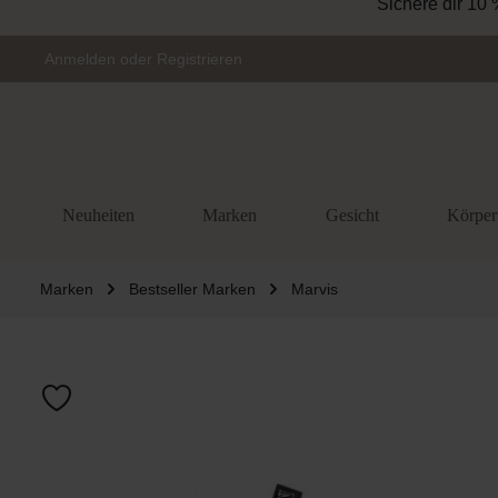
Sichere dir 10 
Zur Hauptnavigation springen
Anmelden
oder
Registrieren
Neuheiten
Marken
Gesicht
Körper
Marken
Bestseller Marken
Marvis
Bildergalerie 