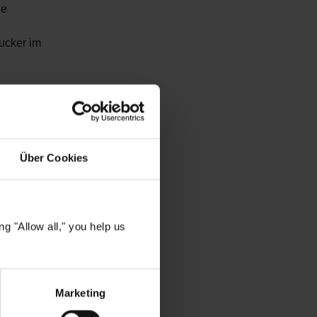
ne
ucker im
klinisch
egemarken
 –
frisch,
Über Cookies
g "Allow all," you help us
ngesehen
Marketing