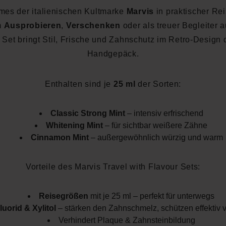
es der italienischen Kultmarke
Marvis
in praktischer Re
m
Ausprobieren
,
Verschenken
oder als treuer Begleiter 
 Set bringt Stil, Frische und Zahnschutz im Retro-Design d
Handgepäck.
Enthalten sind je
25 ml
der Sorten:
Classic Strong Mint
– intensiv erfrischend
Whitening Mint
– für sichtbar weißere Zähne
Cinnamon Mint
– außergewöhnlich würzig und warm
Vorteile des Marvis Travel with Flavour Sets:
Reisegrößen
mit je 25 ml – perfekt für unterwegs
luorid & Xylitol
– stärken den Zahnschmelz, schützen effektiv v
Verhindert Plaque & Zahnsteinbildung