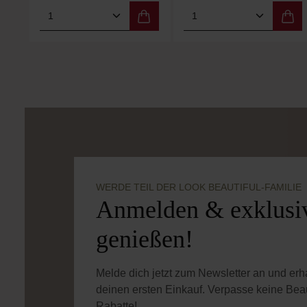
Produkt Anzahl: Gib den gewünschten
Produkt Anzahl: 
WERDE TEIL DER LOOK BEAUTIFUL-FAMILIE
Anmelden & exklusiv
genießen!
Melde dich jetzt zum Newsletter an und er
deinen ersten Einkauf. Verpasse keine Bea
Rabatte!