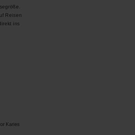
isegröße.
auf Reisen
irekt ins
or Karies