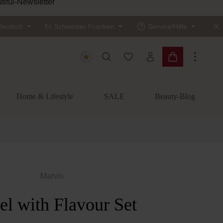
tiful-Newsletter
Deutsch
Fr
Schweizer Franken
Service/Hilfe
Du hast 0 Produkte auf dem
Warenkorb enth
Home & Lifestyle
SALE
Beauty-Blog
Marvis
el with Flavour Set