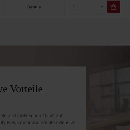
 Wert ein oder benutze die Schaltflächen 
Gib den gewünschten Wert ein oder benutz
Produkt Anzahl: Gi
Details
e Vorteile
halte als Dankeschön 10 %* auf
uty-News mehr und erhalte exklusive