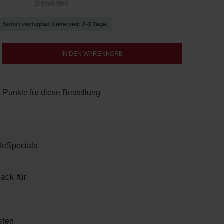
 von 0 von 5 Sternen
Bewerten
Sofort verfügbar, Lieferzeit: 2-3 Tage
b den gewünschten Wert ein oder benutze d
IN DEN WARENKORB
 Punkte für diese Bestellung
fe
Specials
ack für
sten