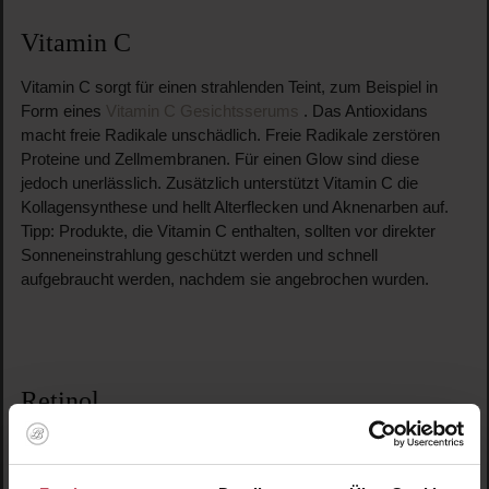
Vitamin C
Vitamin C sorgt für einen strahlenden Teint, zum Beispiel in
Form eines
Vitamin C Gesichtsserums
. Das Antioxidans
macht freie Radikale unschädlich. Freie Radikale zerstören
Proteine und Zellmembranen. Für einen Glow sind diese
jedoch unerlässlich. Zusätzlich unterstützt Vitamin C die
Kollagensynthese und hellt Alterflecken und Aknenarben auf.
Tipp: Produkte, die Vitamin C enthalten, sollten vor direkter
Sonneneinstrahlung geschützt werden und schnell
aufgebraucht werden, nachdem sie angebrochen wurden.
Retinol
Retinol ist ein anti-aging Wundermittel. Es ist wissenschaftlich
bewiesen, dass Retinol das effizienteste Mittel gegen Fältchen