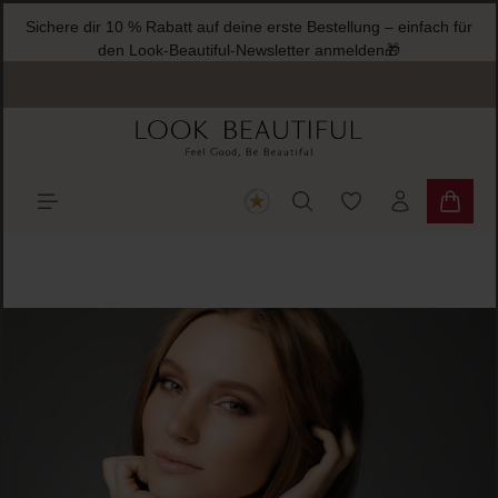
Sichere dir 10 % Rabatt auf deine erste Bestellung – einfach für
halt springen
den Look-Beautiful-Newsletter anmelden🎁
Du hast 0 Produkte
Warenk