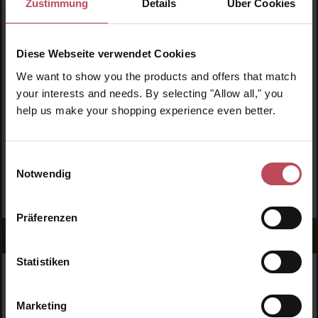
und Linien ist. Retinol ist die reinste Form von Vitamin A und
Zustimmung
Details
Über Cookies
regt die Fibroblasten unserer Haut zur Kollagenproduktion an.
Dadurch wird die obere Hautschicht widerstandsfähiger und
glatter. Tipp: Beginnen Sie zunächst mit einer niedrigen Retinol-
Diese Webseite verwendet Cookies
Dosis, da sich die Haut zunächst an das Retinol gewöhnen
We want to show you the products and offers that match
muss. Zusätzlich sollten Sie beachten, dass Retinol die Haut
your interests and needs. By selecting "Allow all," you
lichtempfindlich macht. Verwenden Sie es deshalb bestenfalls
help us make your shopping experience even better.
am Abend und tragen Sie am Tag einen hohen Sonnenschutz
auf.
Einwilligungsauswahl
Notwendig
Präferenzen
Statistiken
WERDE TEIL DER LOOK BEAUTIFUL-FAMILIE
Anmelden & exklusive Vorteile
Marketing