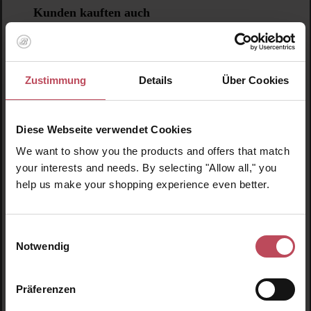
Produktgalerie überspringen
Kunden kauften auch
Zustimmung
Details
Über Cookies
Diese Webseite verwendet Cookies
We want to show you the products and offers that match
your interests and needs. By selecting "Allow all," you
help us make your shopping experience even better.
Einwilligungsauswahl
Notwendig
Peter Thomas Roth
Water Drench Body Cream
Präferenzen