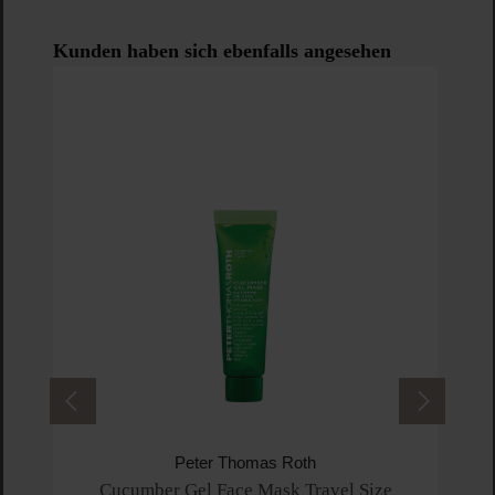
Produktgalerie überspringen
Kunden haben sich ebenfalls angesehen
Wat
Peter Thomas Roth
Cucumber Gel Face Mask Travel Size