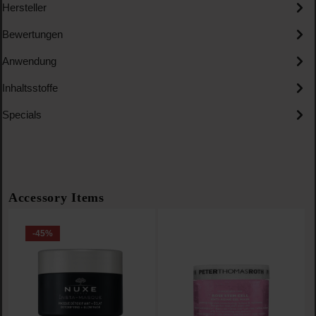
Hersteller
Bewertungen
Anwendung
Inhaltsstoffe
Specials
Produktgalerie überspringen
Accessory Items
-45
%