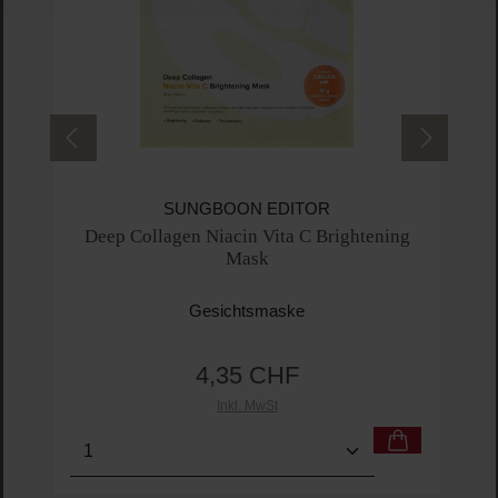
SUNGBOON EDITOR
Deep Collagen Niacin Vita C Brightening
Mask
Gesichtsmaske
4,35 CHF
Regulärer Preis:
Inkl. MwSt
Produkt Anzahl: Gib den gewünschten Wert ein o
Pro