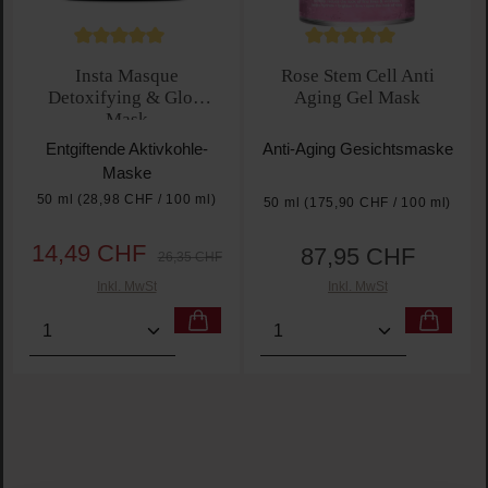
Durchschnittliche Bewertung von 5 von 5 Sternen
Durchschnittliche Bewe
Insta Masque
Rose Stem Cell Anti
Detoxifying & Glow
Aging Gel Mask
Mask
Entgiftende Aktivkohle-
Anti-Aging Gesichtsmaske
Maske
50 ml
(28,98 CHF / 100 ml)
50 ml
(175,90 CHF / 100 ml)
14,49 CHF
87,95 CHF
Verkaufspreis:
Regulärer Preis:
Regulärer Preis:
26,35 CHF
Inkl. MwSt
Inkl. MwSt
Produkt Anzahl: Gib den gewünschten Wert ein oder 
Produkt Anzahl: Gib den g