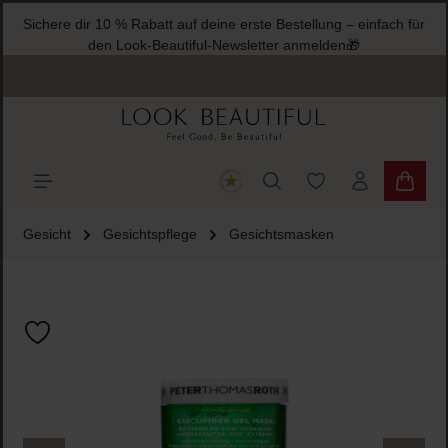
Sichere dir 10 % Rabatt auf deine erste Bestellung – einfach für
halt springen
den Look-Beautiful-Newsletter anmelden🎁
Du hast 0 Produkte
Warenk
Gesicht
Gesichtspflege
Gesichtsmasken
Bildergalerie überspringen