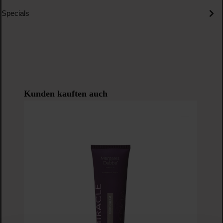
Specials
Produktgalerie überspringen
Kunden kauften auch