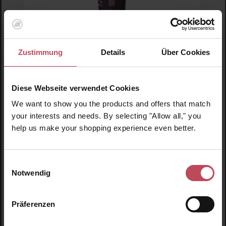
Zustimmung
Details
Über Cookies
Margaret Dabbs London
Miracle Foot Cream
Diese Webseite verwendet Cookies
We want to show you the products and offers that match
Fußcreme
your interests and needs. By selecting "Allow all," you
help us make your shopping experience even better.
31,85 CHF
Regulärer Preis:
Inkl. MwSt
Produkt Anzahl: Gib den gewünschten Wert ein o
Pro
Einwilligungsauswahl
Notwendig
Präferenzen
Produktgalerie überspringen
Ähnliche Produkte