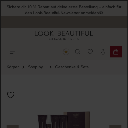
Sichere dir 10 % Rabatt auf deine erste Bestellung – einfach für
halt springen
den Look-Beautiful-Newsletter anmelden🎁
Du hast 0 Produkte
Warenk
Körper
Shop by...
Geschenke & Sets
Bildergalerie überspringen