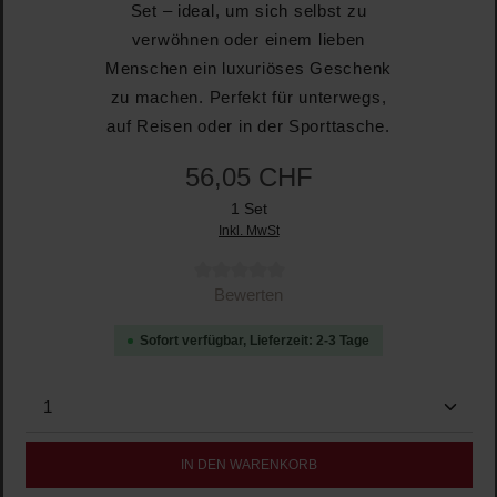
Set – ideal, um sich selbst zu
verwöhnen oder einem lieben
Menschen ein luxuriöses Geschenk
zu machen. Perfekt für unterwegs,
auf Reisen oder in der Sporttasche.
56,05 CHF
1 Set
Inkl. MwSt
Durchschnittliche Bewertung von 0 von 5 Sternen
Bewerten
Sofort verfügbar, Lieferzeit: 2-3 Tage
Produkt Anzahl: Gib den gewünschten Wert ein oder b
IN DEN WARENKORB