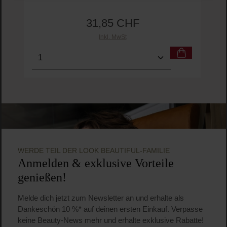
Margaret Dabbs London
Miracle Foot Cream
Fußcreme
31,85 CHF
Regulärer Preis:
Inkl. MwSt