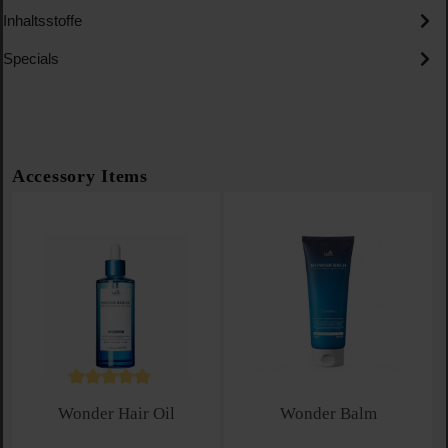
Inhaltsstoffe
Specials
Produktgalerie überspringen
Accessory Items
Durchschnittliche Bewertung von 5 von 5 Sternen
Wonder Hair Oil
Wonder Balm