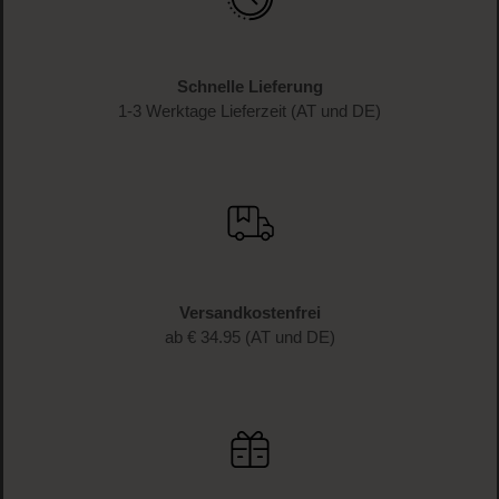
genießen!
Melde dich jetzt zum Newsletter an und erhalte als
Dankeschön 10 %* auf deinen ersten Einkauf. Verpasse
keine Beauty-News mehr und erhalte exklusive Rabatte!
JETZT ANMELDEN