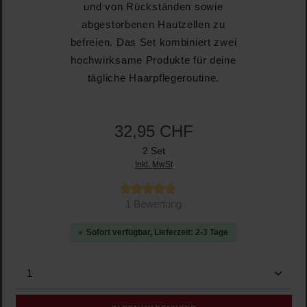
und von Rückständen sowie
abgestorbenen Hautzellen zu
befreien. Das Set kombiniert zwei
hochwirksame Produkte für deine
tägliche Haarpflegeroutine.
32,95 CHF
2 Set
Inkl. MwSt
Durchschnittliche Bewertung von 5 von 5 Sternen
1 Bewertung
Sofort verfügbar, Lieferzeit: 2-3 Tage
Produkt Anzahl: Gib den gewünschten Wert ein oder b