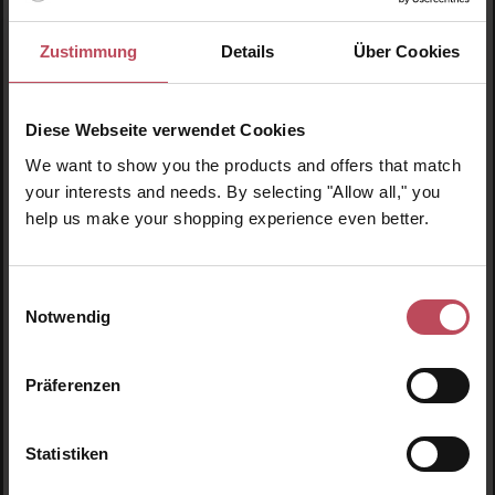
Zustimmung
Details
Über Cookies
Diese Webseite verwendet Cookies
We want to show you the products and offers that match
your interests and needs. By selecting "Allow all," you
help us make your shopping experience even better.
Einwilligungsauswahl
Durchschnittliche Bewertung von 5 von 5 
Lador
Notwendig
Wonder Hair Oil
Präferenzen
Öl für geschädigtes Haar
Statistiken
24,15 CHF
Regulärer Preis: