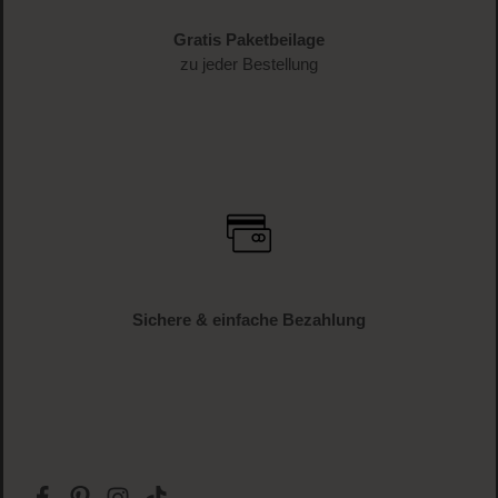
Schnelle Lieferung
1-3 Werktage Lieferzeit (AT und DE)
Versandkostenfrei
ab € 34.95 (AT und DE)
Gratis Paketbeilage
zu jeder Bestellung