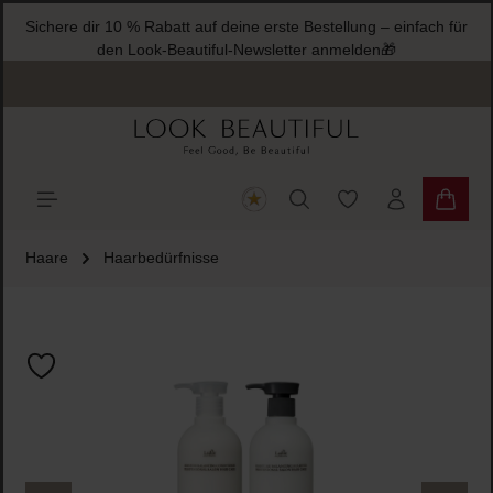
Sichere dir 10 % Rabatt auf deine erste Bestellung – einfach für
halt springen
den Look-Beautiful-Newsletter anmelden🎁
Du hast 0 Produkte
Warenk
Haare
Haarbedürfnisse
Bildergalerie überspringen