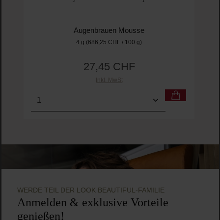
Augenbrauen Mousse
4 g
(686,25 CHF / 100 g)
27,45 CHF
Regulärer Preis:
Inkl. MwSt
Produkt Anzahl: Gib den gewünschten Wert ein o
Pro
WERDE TEIL DER LOOK BEAUTIFUL-FAMILIE
Anmelden & exklusive Vorteile
genießen!