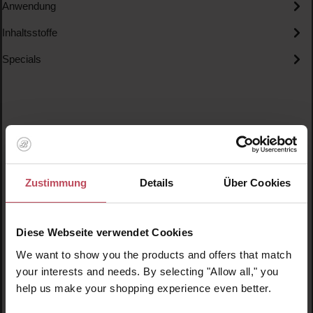
Anwendung
Inhaltsstoffe
Specials
Produktgalerie überspringen
Ähnliche Produkte
Zustimmung
Details
Über Cookies
Neu
N
N
Diese Webseite verwendet Cookies
We want to show you the products and offers that match
your interests and needs. By selecting "Allow all," you
help us make your shopping experience even better.