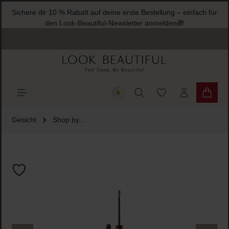
Sichere dir 10 % Rabatt auf deine erste Bestellung – einfach für
halt springen
den Look-Beautiful-Newsletter anmelden🎁
Du hast 0 Produkte
Warenk
Gesicht
Shop by...
Bildergalerie überspringen