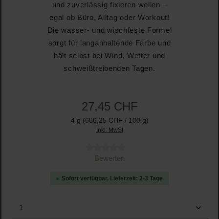
und zuverlässig fixieren wollen –
egal ob Büro, Alltag oder Workout!
Die wasser- und wischfeste Formel
sorgt für langanhaltende Farbe und
hält selbst bei Wind, Wetter und
schweißtreibenden Tagen.
27,45 CHF
4 g
(686,25 CHF / 100 g)
Inkl. MwSt
Durchschnittliche Bewertung von 0 von 5 Sternen
Bewerten
Sofort verfügbar, Lieferzeit: 2-3 Tage
Produkt Anzahl: Gib den gewünschten Wert ein oder b