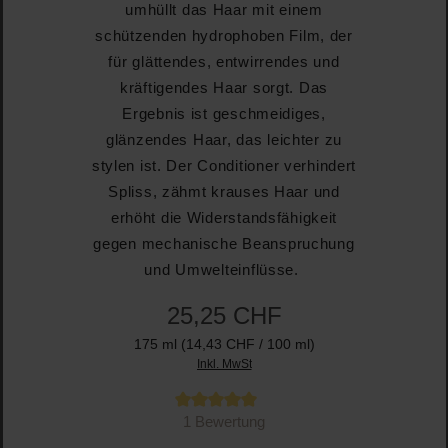
umhüllt das Haar mit einem
schützenden hydrophoben Film, der
für glättendes, entwirrendes und
kräftigendes Haar sorgt. Das
Ergebnis ist geschmeidiges,
glänzendes Haar, das leichter zu
stylen ist. Der Conditioner verhindert
Spliss, zähmt krauses Haar und
erhöht die Widerstandsfähigkeit
gegen mechanische Beanspruchung
und Umwelteinflüsse.
25,25 CHF
175 ml
(14,43 CHF / 100 ml)
Inkl. MwSt
Durchschnittliche Bewertung von 5 von 5 Sternen
1 Bewertung