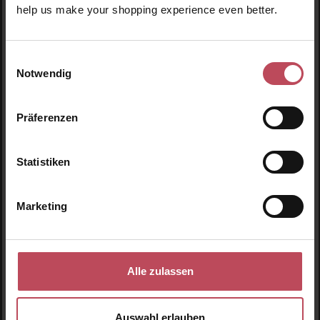
help us make your shopping experience even better.
S
Einwilligungsauswahl
Notwendig
Präferenzen
Statistiken
BRUNS Products
Marketing
Nr. 81 Hair Growth Shampoo - Unscented
(Unpafümiert)
Shampoo für Haarwachstum und Volumen
Alle zulassen
300 ml
(16,85 CHF / 100 ml)
50,55 CHF
Regulärer Preis:
Auswahl erlauben