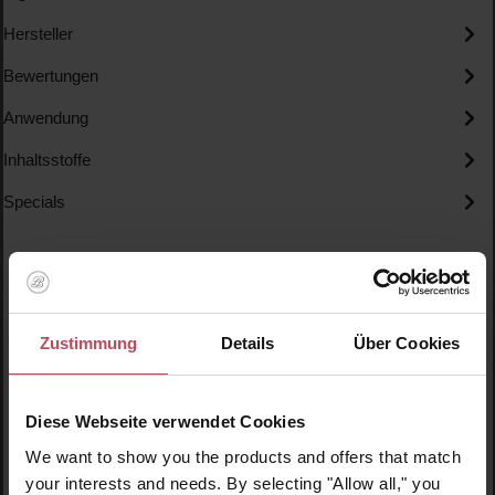
Hersteller
Bewertungen
Anwendung
Inhaltsstoffe
Specials
Zustimmung
Details
Über Cookies
Produktgalerie überspringen
Ähnliche Produkte
Diese Webseite verwendet Cookies
We want to show you the products and offers that match
Nr.
your interests and needs. By selecting "Allow all," you