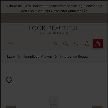
Sichere dir 10 % Rabatt auf deine erste Bestellung – einfach für
halt springen
den Look-Beautiful-Newsletter anmelden🎁
Du hast 0 Produkte
Warenk
Haare
Haarpflege Marken
Innersense Beauty
Bildergalerie überspringen