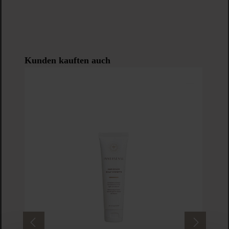
Produktgalerie überspringen
Kunden kauften auch