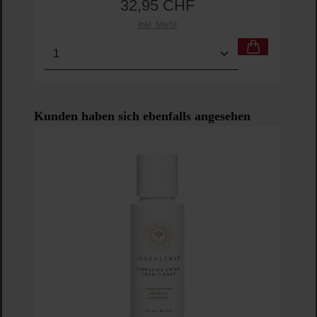
32,95 CHF
Regulärer Preis:
Inkl. MwSt
Produkt Anzahl: Gib den gewünschten Wert ein o
Pro
Produktgalerie überspringen
Kunden haben sich ebenfalls angesehen