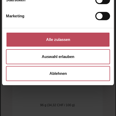
Marketing
Alle zulassen
Auswahl erlauben
Ablehnen
Innersense Organic Beauty
Inner Reflection Sculpting Pomade
Styling Creme
96 g
(34,32 CHF / 100 g)