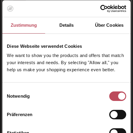
Innersense Organic Beauty
Hair Renew Scalp Hairbath Travel Size
Zustimmung
Details
Über Cookies
Shampoo für besseres Haarwachstum
Diese Webseite verwendet Cookies
59.15 ml
(18,51 CHF / 100 ml)
We want to show you the products and offers that match
10,95 CHF
Regulärer Preis:
your interests and needs. By selecting "Allow all," you
help us make your shopping experience even better.
Inkl. MwSt
Produkt Anzahl: Gib den gewünschten Wert ein o
Pro
Einwilligungsauswahl
Notwendig
Produktgalerie überspringen
Ähnliche Produkte
Präferenzen
Statistiken