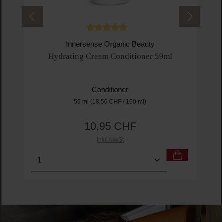
Durchschnittliche Bewertung von 5 von 5 
Innersense Organic Beauty
Hydrating Cream Conditioner 59ml
Conditioner
59 ml
(18,56 CHF / 100 ml)
10,95 CHF
Regulärer Preis:
Inkl. MwSt
Produkt Anzahl: Gib den gewünschten Wert ein o
Pro