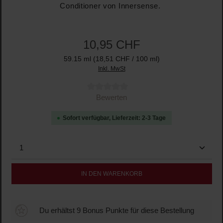
Conditioner von Innersense.
10,95 CHF
59.15 ml
(18,51 CHF / 100 ml)
Inkl. MwSt
Durchschnittliche Bewertung von 0 von 5 Sternen
Bewerten
Sofort verfügbar, Lieferzeit: 2-3 Tage
Produkt Anzahl: Gib den gewünschten Wert ein oder b
IN DEN WARENKORB
Du erhältst 9 Bonus Punkte für diese Bestellung