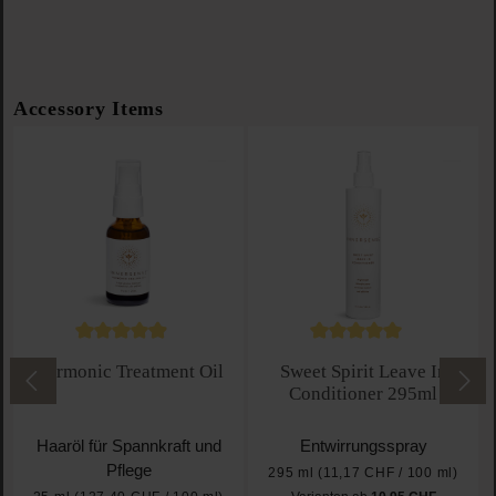
Produktgalerie überspringen
Accessory Items
Durchschnittliche Bewertung von 4.8 von 5 Sternen
Durchschnittliche Bewe
Harmonic Treatment Oil
Sweet Spirit Leave In
Conditioner 295ml
Haaröl für Spannkraft und
Entwirrungsspray
Pflege
295 ml
(11,17 CHF / 100 ml)