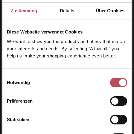
Zustimmung
Details
Über Cookies
Diese Webseite verwendet Cookies
We want to show you the products and offers that match
your interests and needs. By selecting "Allow all," you
help us make your shopping experience even better.
Durchschnittliche Bewertung von 5 von 5 
Innersense Organic Beauty
Pure Inspiration Daily Conditioner 59ml
Einwilligungsauswahl
Notwendig
Conditioner
59 ml
(18,56 CHF / 100 ml)
Präferenzen
10,95 CHF
Regulärer Preis:
Statistiken
Inkl. MwSt
Produkt Anzahl: Gib den gewünschten Wert ein o
Pro