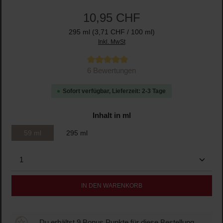
10,95 CHF
295 ml
(3,71 CHF / 100 ml)
Inkl. MwSt
Durchschnittliche Bewertung von 5 von 5 Sternen
6 Bewertungen
Sofort verfügbar, Lieferzeit: 2-3 Tage
auswählen
Inhalt in ml
59 ml
295 ml
Produkt Anzahl: Gib den gewünschten Wert ein oder b
IN DEN WARENKORB
Du erhältst 9 Bonus Punkte für diese Bestellung