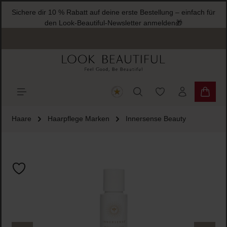
Sichere dir 10 % Rabatt auf deine erste Bestellung – einfac
halt springen
den Look-Beautiful-Newsletter anmelden🎁
Du hast 0 Produkte
Warenk
Haare
Haarpflege Marken
Innersense Beauty
Bildergalerie überspringen