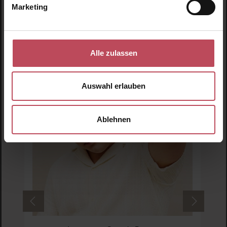
Marketing
Produktgalerie überspringen
Ähnliche Produkte
Alle zulassen
Auswahl erlauben
Ablehnen