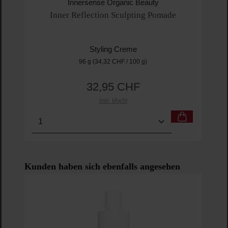
Innersense Organic Beauty
Inner Reflection Sculpting Pomade
Styling Creme
96 g
(34,32 CHF / 100 g)
32,95 CHF
Regulärer Preis:
Inkl. MwSt
Produkt Anzahl: Gib den gewünschten Wert ein o
Pro
Produktgalerie überspringen
Kunden haben sich ebenfalls angesehen