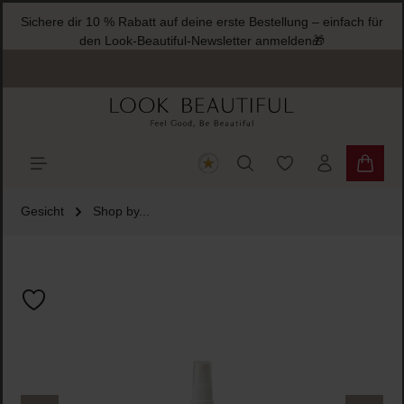
Sichere dir 10 % Rabatt auf deine erste Bestellung – einfach für
halt springen
den Look-Beautiful-Newsletter anmelden🎁
Du hast 0 Produkte
Warenk
Gesicht
Shop by...
Bildergalerie überspringen