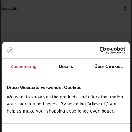
Specials
Produktgalerie überspringen
Ähnliche Produkte
Zustimmung
Details
Über Cookies
Neu
N
N
Diese Webseite verwendet Cookies
We want to show you the products and offers that match
your interests and needs. By selecting "Allow all," you
help us make your shopping experience even better.
Einwilligungsauswahl