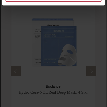
Biodance
Hydro Cera-NOL Real Deep Mask, 4 Stk.