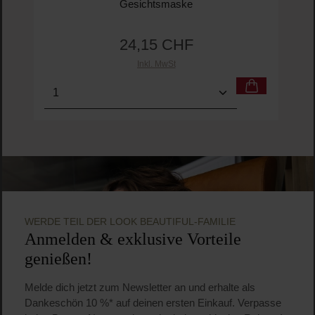
Gesichtsmaske
24,15 CHF
Regulärer Preis:
Inkl. MwSt
Produkt Anzahl: Gib den gewünschten Wert ein o
Pro
WERDE TEIL DER LOOK BEAUTIFUL-FAMILIE
Anmelden & exklusive Vorteile
genießen!
Melde dich jetzt zum Newsletter an und erhalte als
Dankeschön 10 %* auf deinen ersten Einkauf. Verpasse