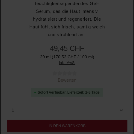
feuchtigkeitsspendendes Gel-
Serum, das die Haut intensiv
hydratisiert und regeneriert. Die
Haut fühlt sich frisch, samtig weich
und strahlend an.
49,45 CHF
29 ml
(170,52 CHF / 100 ml)
Inkl. MwSt
Durchschnittliche Bewertung von 0 von 5 Sternen
Bewerten
Sofort verfügbar, Lieferzeit: 2-3 Tage
Produkt Anzahl: Gib den gewünschten Wert ein oder b
IN DEN WARENKORB