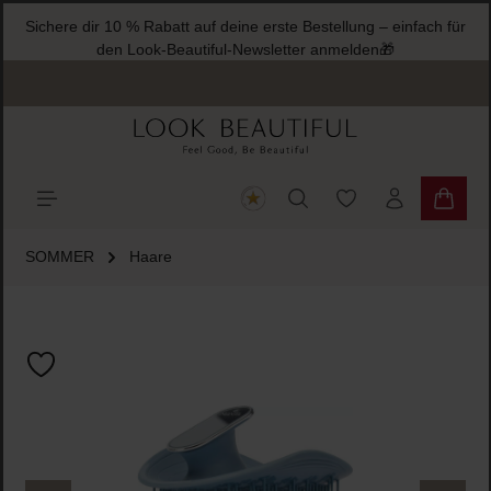
Sichere dir 10 % Rabatt auf deine erste Bestellung – einfach für
halt springen
den Look-Beautiful-Newsletter anmelden🎁
Du hast 0 Produkte
Warenk
SOMMER
Haare
Bildergalerie überspringen