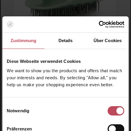
Zustimmung
Details
Über Cookies
Durchschnittliche Bewertung von 5 von 5 
Manta Hair Brush
Manta Mint
Diese Webseite verwendet Cookies
We want to show you the products and offers that match
your interests and needs. By selecting "Allow all," you
Haarbürste
help us make your shopping experience even better.
37,35 CHF
Regulärer Preis:
Einwilligungsauswahl
Inkl. MwSt
Notwendig
Produkt Anzahl: Gib den gewünschten Wert ein o
Pro
Präferenzen