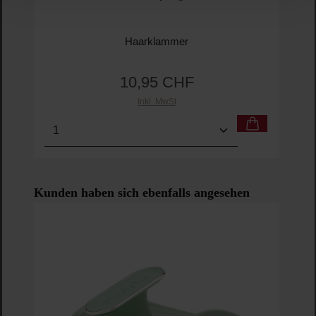
Haarklammer
10,95 CHF
Regulärer Preis:
Inkl. MwSt
Produkt Anzahl: Gib den gewünschten Wert ein o
Pro
Produktgalerie überspringen
Kunden haben sich ebenfalls angesehen