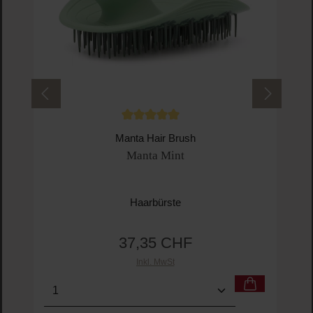
Durchschnittliche Bewertung von 5 von 5 
Manta Hair Brush
Manta Mint
Haarbürste
37,35 CHF
Regulärer Preis:
Inkl. MwSt
Produkt Anzahl: Gib den gewünschten Wert ein o
Pro