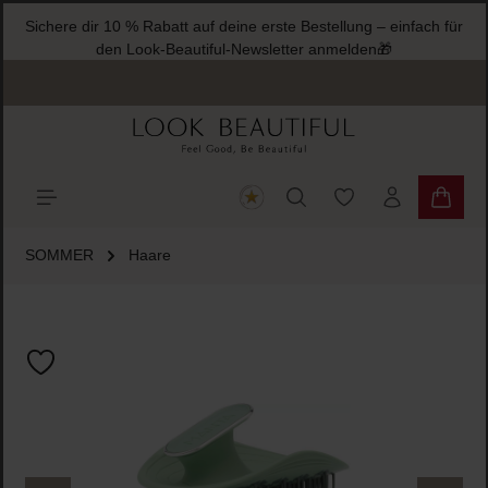
Sichere dir 10 % Rabatt auf deine erste Bestellung – einfach für
halt springen
den Look-Beautiful-Newsletter anmelden🎁
Du hast 0 Produkte
Warenk
SOMMER
Haare
Bildergalerie überspringen