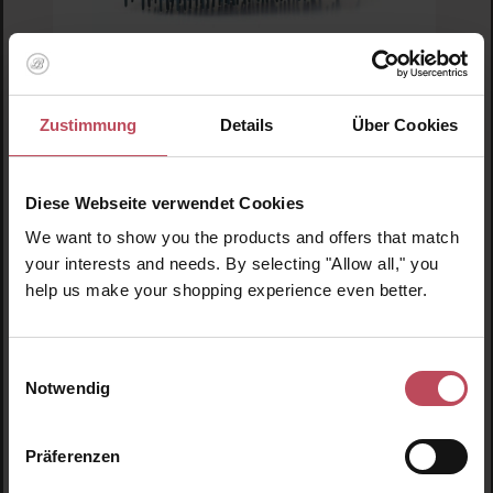
Zustimmung
Details
Über Cookies
Durchschnittliche Bewertung von 5 von 5 
Manta Hair Brush
Manta Blue with Mirror
Diese Webseite verwendet Cookies
We want to show you the products and offers that match
Haarbürste
your interests and needs. By selecting "Allow all," you
help us make your shopping experience even better.
37,35 CHF
Regulärer Preis:
Inkl. MwSt
Einwilligungsauswahl
Pro
Notwendig
Details
Präferenzen
Produktgalerie überspringen
Ähnliche Produkte