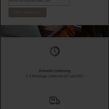
WERDE TEIL DER LOOK BEAUTIFUL-FAMILIE
Anmelden & exklusive Vorteile
genießen!
Melde dich jetzt zum Newsletter an und erhalte als
Dankeschön 10 %* auf deinen ersten Einkauf. Verpasse
keine Beauty-News mehr und erhalte exklusive Rabatte!
JETZT ANMELDEN