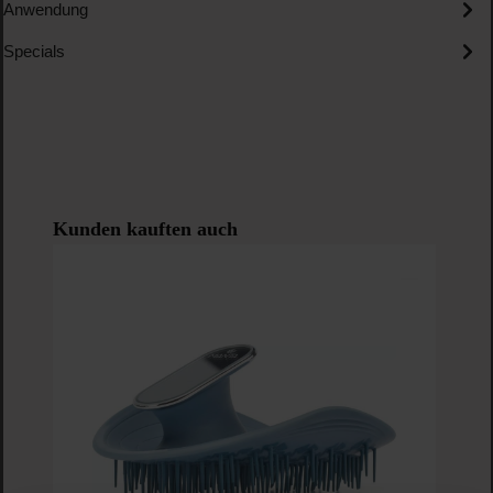
Anwendung
Specials
Produktgalerie überspringen
Kunden kauften auch