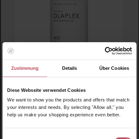
Zustimmung
Details
Über Cookies
Durchschnittliche Bewertung von 5 von 5 
OLAPLEX
No. 03 Hair Perfector
Diese Webseite verwendet Cookies
We want to show you the products and offers that match
Haarkur
your interests and needs. By selecting "Allow all," you
help us make your shopping experience even better.
43,95 CHF
Regulärer Preis:
Inkl. MwSt
Einwilligungsauswahl