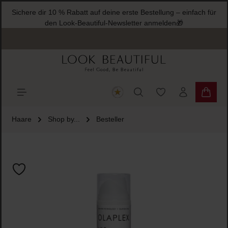
Sichere dir 10 % Rabatt auf deine erste Bestellung – einfach für
halt springen
den Look-Beautiful-Newsletter anmelden🎁
Du hast 0 Produkte
Warenk
Haare
Shop by...
Besteller
Bildergalerie überspringen