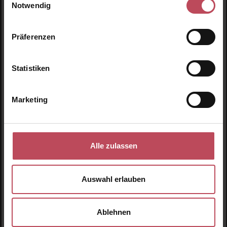
Produkt Anzahl: Gib den gewünschten Wert ein o
Notwendig
Präferenzen
Produktgalerie überspringen
Ähnliche Produkte
Statistiken
Marketing
Alle zulassen
Auswahl erlauben
Ablehnen