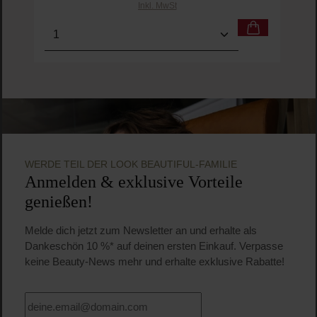
Inkl. MwSt
Produkt Anzahl: Gib den gewünschten Wert ein o
Pro
WERDE TEIL DER LOOK BEAUTIFUL-FAMILIE
Anmelden & exklusive Vorteile
genießen!
Melde dich jetzt zum Newsletter an und erhalte als
Dankeschön 10 %* auf deinen ersten Einkauf. Verpasse
keine Beauty-News mehr und erhalte exklusive Rabatte!