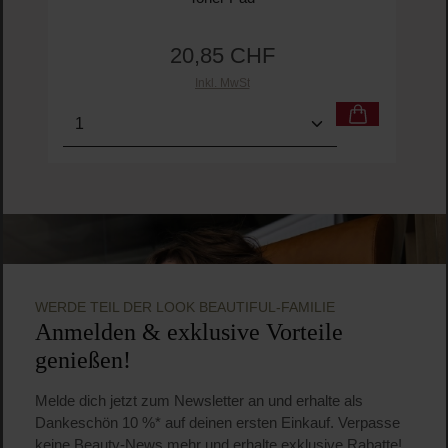
20,85 CHF
Regulärer Preis:
Inkl. MwSt
Produkt Anzahl: Gib den gewünschten Wert ein o
Pro
WERDE TEIL DER LOOK BEAUTIFUL-FAMILIE
Anmelden & exklusive Vorteile
genießen!
Melde dich jetzt zum Newsletter an und erhalte als
Dankeschön 10 %* auf deinen ersten Einkauf. Verpasse
keine Beauty-News mehr und erhalte exklusive Rabatte!