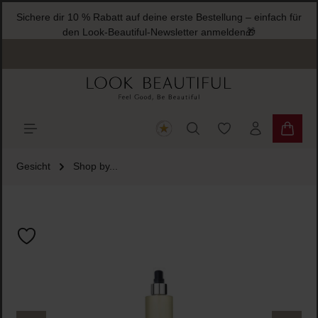
Sichere dir 10 % Rabatt auf deine erste Bestellung – einfach für
halt springen
den Look-Beautiful-Newsletter anmelden🎁
Du hast 0 Produkte
Warenk
Gesicht
Shop by...
Bildergalerie überspringen