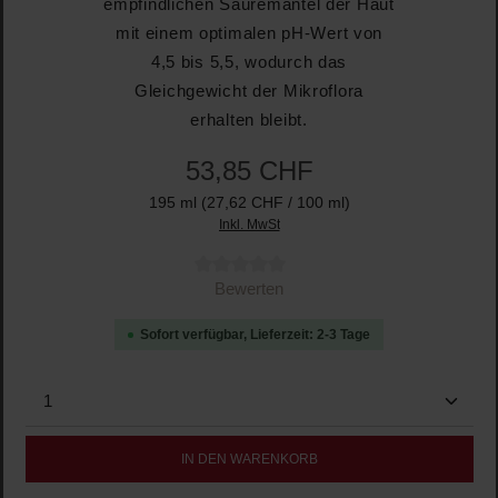
empfindlichen Säuremantel der Haut
mit einem optimalen pH-Wert von
4,5 bis 5,5, wodurch das
Gleichgewicht der Mikroflora
erhalten bleibt.
53,85 CHF
195 ml
(27,62 CHF / 100 ml)
Inkl. MwSt
Durchschnittliche Bewertung von 0 von 5 Sternen
Bewerten
Sofort verfügbar, Lieferzeit: 2-3 Tage
Produkt Anzahl: Gib den gewünschten Wert ein oder b
IN DEN WARENKORB