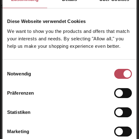
Specials
Diese Webseite verwendet Cookies
We want to show you the products and offers that match
your interests and needs. By selecting "Allow all," you
help us make your shopping experience even better.
Produktgalerie überspringen
Ähnliche Produkte
Einwilligungsauswahl
Neu
N
Notwendig
N
Präferenzen
Statistiken
Marketing