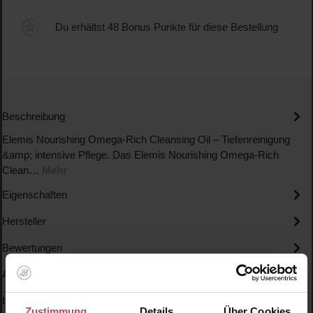
Du erhältst 48 Bonus Punkte für diese Bestellung
Beschreibung
Elemis Nourishing Omega-Rich Cleansing Oil – Tiefenreinigung
&amp; intensive Pflege. Das Elemis Nourishing Omega-Rich
Clean…
Mehr
Eigenschaften
Hersteller
Bewertungen
Anwendung
Inhaltsstoffe
Zustimmung
Details
Über Cookies