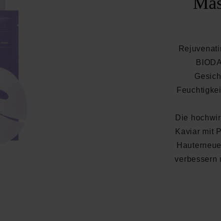
Mas
Rejuvenat
BIODAN
Gesich
Feuchtigkeit
Die hochwi
Kaviar mit 
Hauterneuer
verbessern 