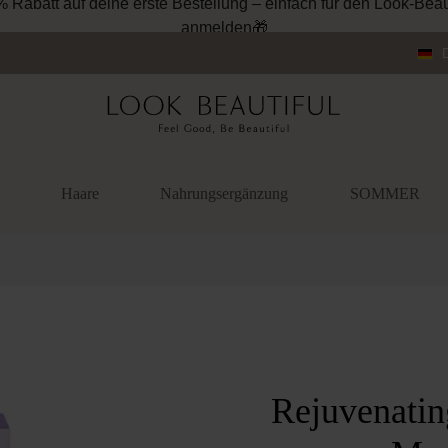
% Rabatt auf deine erste Bestellung – einfach für den Look-Beau
anmelden🎁
Haare
Nahrungsergänzung
SOMMER
überspringen
Rejuvenati