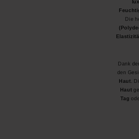
lu
Feuchti
Die h
(Polyde
Elastizit
Dank de
den Gesi
Haut
. D
Haut
ge
Tag
ode