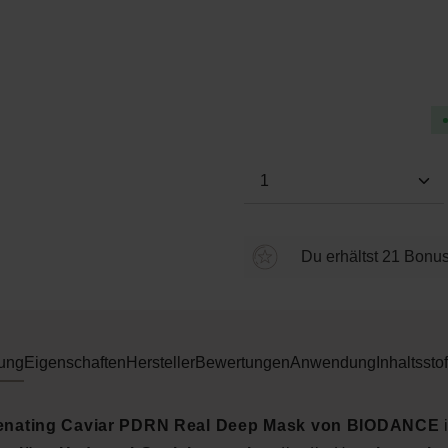
Durchschnittliche Bewertung
Produkt Anzahl: Gi
Du erhältst 21 Bonus
ung
Eigenschaften
Hersteller
Bewertungen
Anwendung
Inhaltsstof
enating Caviar PDRN Real Deep Mask von BIODANCE
i