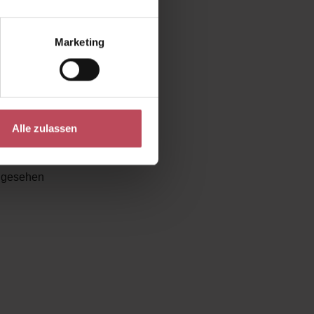
CE
ist die
eneration
Marketing
tsmaske
Alle zulassen
ngesehen