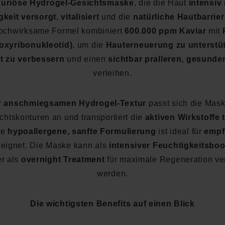
xuriöse Hydrogel-Gesichtsmaske
, die die Haut
intensiv 
gkeit versorgt
,
vitalisiert
und die
natürliche Hautbarrier
ochwirksame Formel kombiniert
600.000 ppm Kaviar
mit
oxyribonukleotid)
, um die
Hauterneuerung zu unterstü
ät zu verbessern
und einen
sichtbar pralleren, gesunde
verleihen.
r
anschmiegsamen Hydrogel-Textur
passt sich die Mask
chtskonturen an und transportiert die
aktiven Wirkstoffe t
ie
hypoallergene, sanfte Formulierung
ist ideal für
empf
eignet. Die Maske kann als
intensiver Feuchtigkeitsbo
r als
overnight Treatment
für maximale Regeneration v
werden.
Die wichtigsten Benefits auf einen Blick