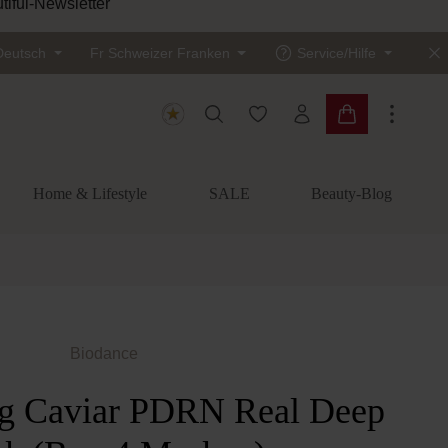
tiful-Newsletter
Deutsch
Fr
Schweizer Franken
Service/Hilfe
Du hast 0 Produkte auf dem
Warenkorb enth
Home & Lifestyle
SALE
Beauty-Blog
Biodance
ng Caviar PDRN Real Deep