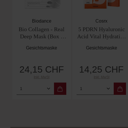
Biodance
Cosrx
Bio Collagen - Real
5 PDRN Hyaluronic
Deep Mask (Box 4
Acid Vital Hydrating
Masken)
Hydrogel Mask
Gesichtsmaske
Gesichtsmaske
24,15 CHF
14,25 CHF
Regulärer Preis:
Regulärer Preis:
Inkl. MwSt
Inkl. MwSt
Produkt Anzahl: Gib den gewünschten
Produkt Anzahl: 