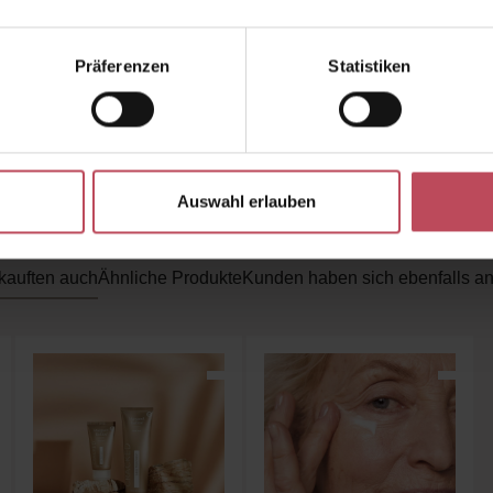
uvenating Caviar PDRN Real Deep Mask von BIODAN
Wahl für alle, die
luxuriöse Tiefenpflege
,
sichtbare Reg
Präferenzen
Statistiken
nen
sofortigen Glow-Effekt
in einer hochwertigen Gesich
suchen.
Auswahl erlauben
kauften auch
Ähnliche Produkte
Kunden haben sich ebenfalls a