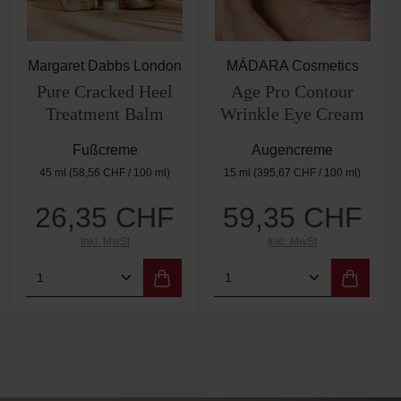
Margaret Dabbs London
MÁDARA Cosmetics
Pure Cracked Heel
Age Pro Contour
Treatment Balm
Wrinkle Eye Cream
Fußcreme
Augencreme
45 ml
(58,56 CHF / 100 ml)
15 ml
(395,67 CHF / 100 ml)
26,35 CHF
59,35 CHF
Regulärer Preis:
Regulärer Preis:
Inkl. MwSt
Inkl. MwSt
 Wert ein oder benutze die Schaltflächen 
Gib den gewünschten Wert ein oder benutz
Produkt Anzahl: Gib den gewünschten W
Produkt Anzahl: Gi