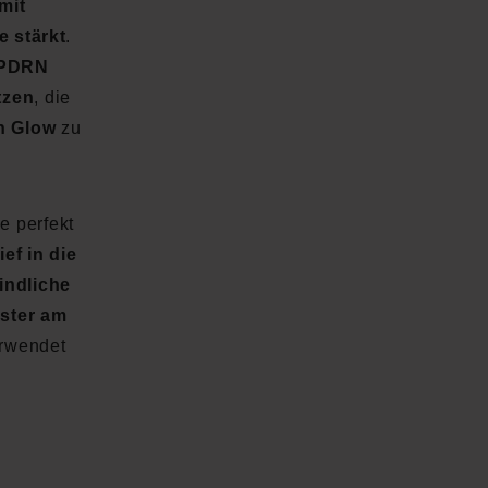
mit
e stärkt
.
PDRN
tzen
, die
n Glow
zu
e perfekt
ief in die
indliche
oster am
erwendet