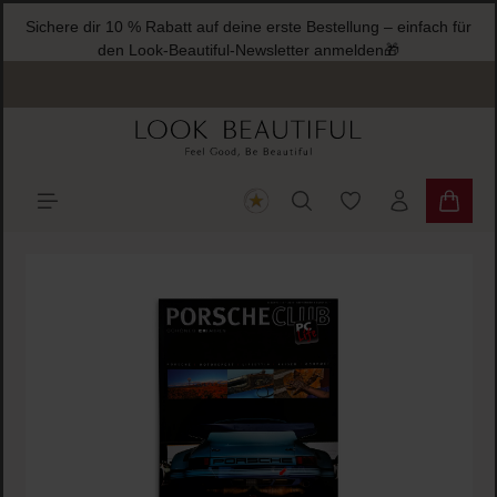
Sichere dir 10 % Rabatt auf deine erste Bestellung – einfach für
halt springen
den Look-Beautiful-Newsletter anmelden🎁
Du hast 0 Produkte
Warenk