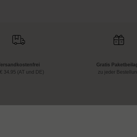
ersandkostenfrei
Gratis Paketbeila
€ 34.95 (AT und DE)
zu jeder Bestellu
 & Hilfe
Rechtliches