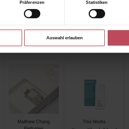
Präferenzen
Statistiken
auf natürliche Weise unterstützt.
Auswahl erlauben
Ähnliche Produkte
Kunden haben sich ebenfalls angesehen
Matthew Chang
This Works
Perfumes