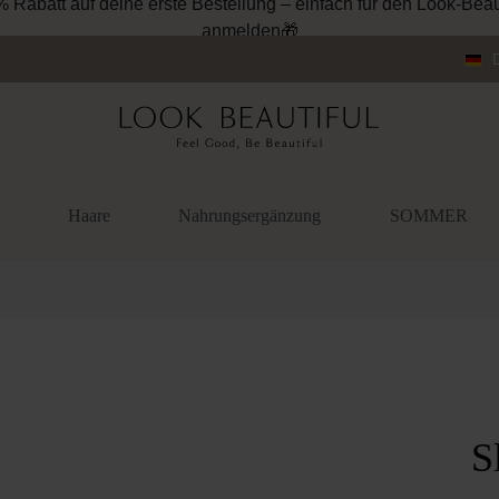
% Rabatt auf deine erste Bestellung – einfach für den Look-Beau
anmelden🎁
Haare
Nahrungsergänzung
SOMMER
überspringen
S