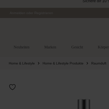
Sichere dir 10 
Zur Hauptnavigation springen
Anmelden
oder
Registrieren
Neuheiten
Marken
Gesicht
Körper
Home & Lifestyle
Home & Lifestyle Produkte
Raumduft
Bildergalerie 