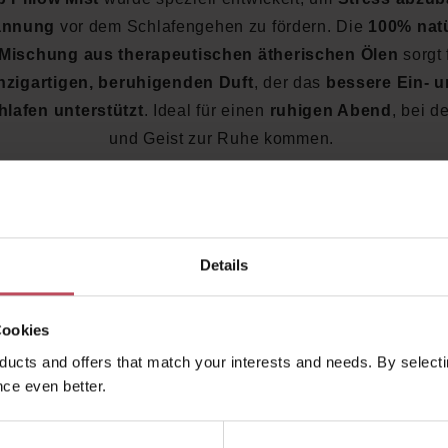
annung
vor dem Schlafengehen zu fördern. Die
100% natü
Mischung aus therapeutischen ätherischen Ölen
sorgt 
nzigartigen, beruhigenden Duft
, der das
bessere Ein- 
lafen unterstützt
. Ideal für einen
ruhigen Abend
, bei 
und Geist zur Ruhe kommen.
Top Benefits des Sleep Pillow Mist:
Fördert Entspannung
und reduziert Stress vor dem Schla
Details
Unterstützt besseres Ein- und Durchschlafen
100% natürliche, vegane Inhaltsstoffe
Therapeutische ätherische Öle
für einen beruhigenden D
Cookies
Ideal für einen ruhigen, erholsamen Schlaf
ucts and offers that match your interests and needs. By selectin
Einfach auf Kissen oder Bettwäsche aufsprühen
ce even better.
angenehme Ruhe und wohltuende Entspannung
, die d