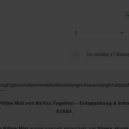
Durchschnittliche Bewertung
Produkt Anzahl: Gi
Du erhältst 17 Bonus
ung
Eigenschaften
Hersteller
Bewertungen
Anwendung
Inhaltsstof
Pillow Mist von BeYou Together – Entspannung & erh
Schlaf.
p Pillow Mist
wurde speziell entwickelt, um
Stress abzu