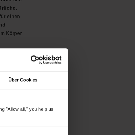
rliche,
für einen
und
dem Körper
fen
Über Cookies
uft
g "Allow all," you help us
en Schlaf