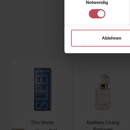
Notwendig
Ablehnen
Produktgalerie überspringen
This Works
Matthew Chang
Perfumes