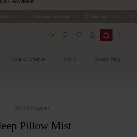
tiful-Newsletter
Deutsch
Fr
Schweizer Franken
Service/Hilfe
Du hast 0 Produkte auf dem
Warenkorb enth
Home & Lifestyle
SALE
Beauty-Blog
BeYou Together
leep Pillow Mist