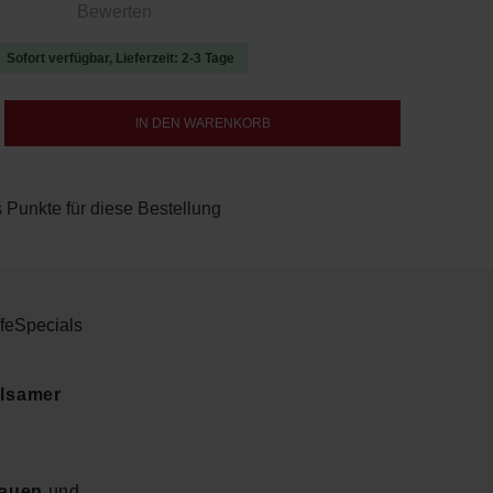
 von 0 von 5 Sternen
Bewerten
Sofort verfügbar, Lieferzeit: 2-3 Tage
b den gewünschten Wert ein oder benutze d
IN DEN WARENKORB
 Punkte für diese Bestellung
fe
Specials
olsamer
bauen
und