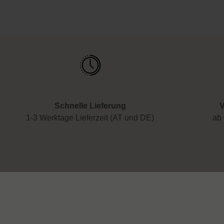
Schnelle Lieferung
V
1-3 Werktage Lieferzeit (AT und DE)
ab 
Service