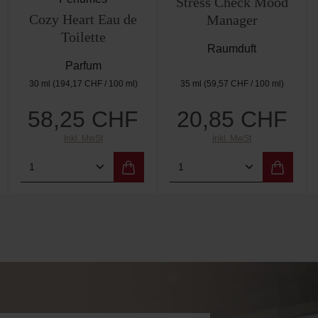
Stress Check Mood
Cozy Heart Eau de
Manager
Toilette
Raumduft
Parfum
30 ml
(194,17 CHF / 100 ml)
35 ml
(59,57 CHF / 100 ml)
58,25 CHF
20,85 CHF
Regulärer Preis:
Regulärer Preis:
Inkl. MwSt
Inkl. MwSt
 Wert ein oder benutze die Schaltflächen 
Gib den gewünschten Wert ein oder benutz
Produkt Anzahl: Gib den gewünschten W
Produkt Anzahl: Gi