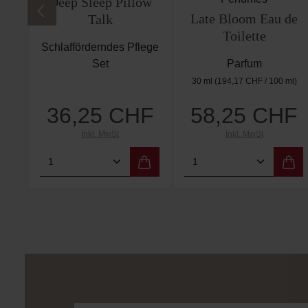
Deep Sleep Pillow
Late Bloom Eau de
Talk
Toilette
Schlafförderndes Pflege
Set
Parfum
30 ml
(194,17 CHF / 100 ml)
36,25 CHF
58,25 CHF
Regulärer Preis:
Regulärer Preis:
Inkl. MwSt
Inkl. MwSt
Produkt Anzahl: Gib den gewünschten
Produkt Anzahl: 