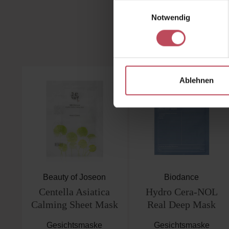
Einwilligungsauswahl
Notwendig
Kunden 
Produktgalerie überspringen
Ablehnen
Beauty of Joseon
Biodance
Centella Asiatica
Hydro Cera-NOL
Calming Sheet Mask
Real Deep Mask
Gesichtsmaske
Gesichtsmaske