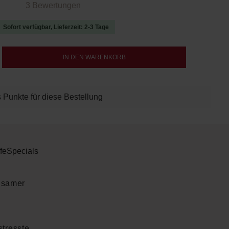
 von 5 von 5 Sternen
3 Bewertungen
Sofort verfügbar, Lieferzeit: 2-3 Tage
b den gewünschten Wert ein oder benutze d
IN DEN WARENKORB
 Punkte für diese Bestellung
fe
Specials
lsamer
stresste,