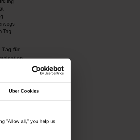
irkung
ät
ng
terwegs
n Tag
 Tag für
mbination
 kleine
holsamen
Über Cookies
Products
s-Ritual
g "Allow all," you help us