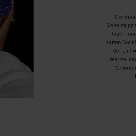
Die Spac
Geheimtipp f
Tage – un
zarten Jasmi
der Luft 
Wärme, san
Geborgen