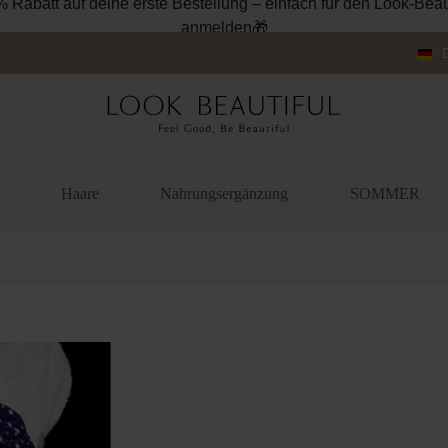
% Rabatt auf deine erste Bestellung – einfach für den Look-Beau
anmelden🎁
Haare
Nahrungsergänzung
SOMMER
überspringen