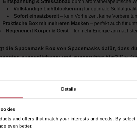
Entspannung & Stressabbau
durch aromatherapeutische W
Vollständige Lichtblockierung
für optimale Schlafqualit
Sofort einsatzbereit
– kein Vorheizen, keine Vorbereitu
Praktische Box mit mehreren Masken
– perfekt auch für un
Regeneriert Körper & Geist
– für mehr Energie am nächste
gt die Spacemask Box von Spacemasks dafür, dass du
pannter, ausgeglichener und ausgeruhter bist?
Die Ko
rme, Duft und Lichtschutz verwandelt jeden Abend in eine
 – für eine bessere Regeneration, weniger Stress und er
Schlaf, wann immer du ihn brauchst.
Details
ie Spacemask Box von Spacemasks im Look Beautiful 
Cookies
ntdecken
und jede Nacht zu deinem persönlichen Wellnes
machen!
ucts and offers that match your interests and needs. By selectin
ce even better.