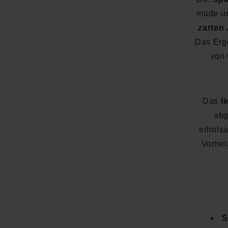
müde un
zarten
Das Erg
von 
Das
l
abg
erholsa
Vorhei
S