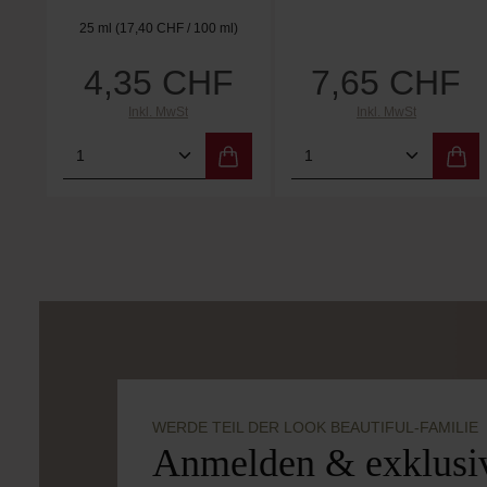
25 ml
(17,40 CHF / 100 ml)
4,35 CHF
7,65 CHF
Regulärer Preis:
Regulärer Preis:
Inkl. MwSt
Inkl. MwSt
Produkt Anzahl: Gib den gewünschten
Produkt Anzahl: 
WERDE TEIL DER LOOK BEAUTIFUL-FAMILIE
Anmelden & exklusiv