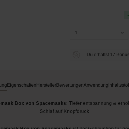
Durchschnittliche Bewertung
Produkt Anzahl: Gi
Du erhältst 17 Bonus
ung
Eigenschaften
Hersteller
Bewertungen
Anwendung
Inhaltsstof
emask Box von Spacemasks
: Tiefenentspannung & erho
Schlaf auf Knopfdruck
cemask Box von Spacemasks
ist der Geheimtipp für ge