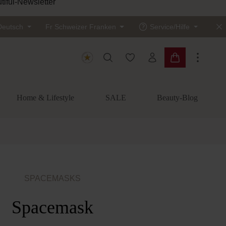
tiful-Newsletter
Deutsch
Fr
Schweizer Franken
Service/Hilfe
Du hast 0 Produkte auf dem
Warenkorb enth
Home & Lifestyle
SALE
Beauty-Blog
SPACEMASKS
Spacemask