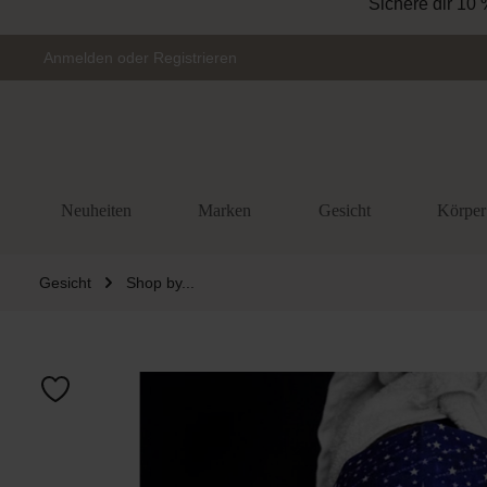
Sichere dir 10 
Zur Hauptnavigation springen
Anmelden
oder
Registrieren
Neuheiten
Marken
Gesicht
Körper
Gesicht
Shop by...
Bildergalerie 