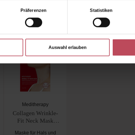
Präferenzen
Statistiken
kauften auch
Ähnliche Produkte
Kunden haben sich ebenfalls a
Auswahl erlauben
Meditherapy
Collagen Wrinkle-
Fit Neck Mask
(Single Maske)
Maske für Hals und