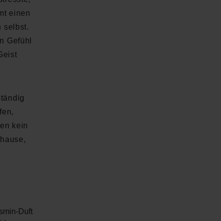
mt einen
 selbst.
n Gefühl
Geist
ständig
fen,
gen kein
uhause,
smin-Duft