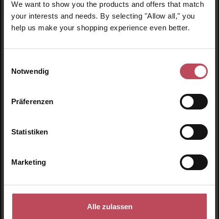
We want to show you the products and offers that match
your interests and needs. By selecting "Allow all," you
help us make your shopping experience even better.
Einwilligungsauswahl
Notwendig
Präferenzen
Statistiken
NUDESTIX
NUDIES Blush Stick – Picante
Marketing
Blush
7 g
(580,71 CHF / 100 g)
Alle zulassen
40,65 CHF
Regulärer Preis: