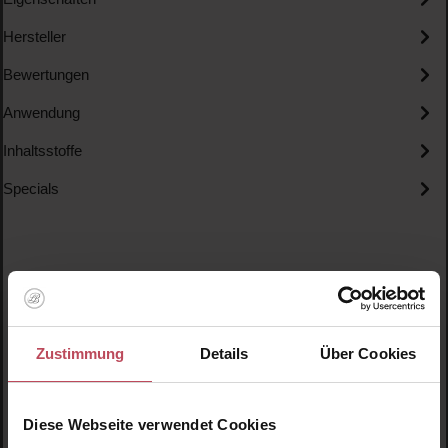
Hersteller
Bewertungen
Anwendung
Inhaltsstoffe
Specials
Produktgalerie überspringen
Ähnliche Produkte
Zustimmung
Details
Über Cookies
Neu
N
Diese Webseite verwendet Cookies
N