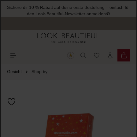
Sichere dir 10 % Rabatt auf deine erste Bestellung – einfach für
halt springen
den Look-Beautiful-Newsletter anmelden🎁
Du hast 0 Produkte
Warenk
Gesicht
Shop by...
Bildergalerie überspringen