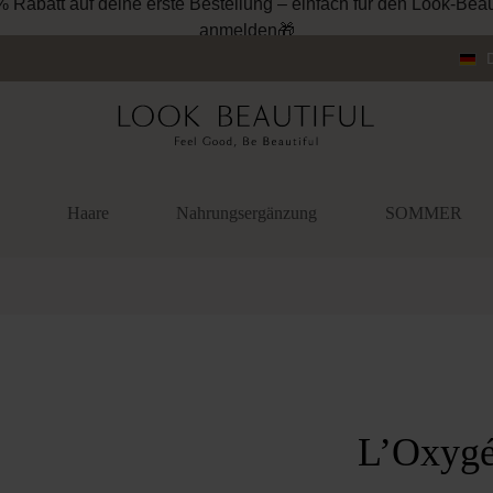
% Rabatt auf deine erste Bestellung – einfach für den Look-Beau
anmelden🎁
Haare
Nahrungsergänzung
SOMMER
überspringen
L’Oxygé