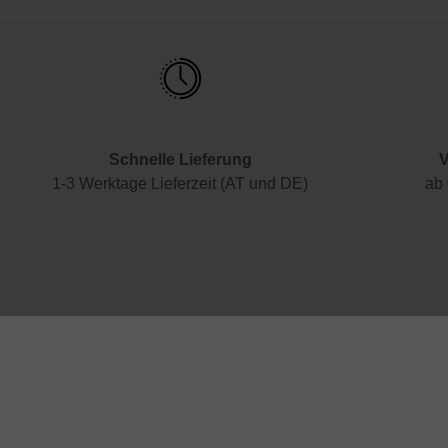
Schnelle Lieferung
V
1-3 Werktage Lieferzeit (AT und DE)
ab 
Service
Über uns
Presse
Anfragezeiten: