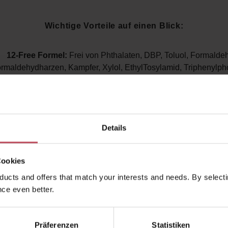
Wichtige Vorteile auf einen Blick:
12-Free Formel:
Frei von Phthalaten, DBP, Toluol, Formalde
rmaldehydharzen, Kampfer, Xylol, EthylTosylamid, Triphenylph
Alkohol, Parabenen, tierischen Nebenerzeugnissen und Glu
sunde Farben ohne Kompromisse:
Schadstofffreie Premium-Q
gepflegte Nägel
Langhaftend & widerstandsfähig:
Flexibel, stoß- und kratzfest
Details
langlebige Maniküre
chwertige Farbe:
Starkpigmentiert, superglänzend und schnel
für ein professionelles Finish
Cookies
UV-Schutz:
Schützt vor Ausbleichen und Verfärbung, für dau
ucts and offers that match your interests and needs. By selectin
strahlende Farben
ce even better.
für jeden Anlass, bietet
A Touch of Powder
eine zeitlose,
ie zu jedem Look passt und die Nägel gleichzeitig pflegt un
Präferenzen
Statistiken