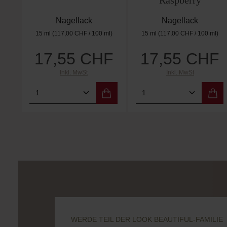
Raspberry
Nagellack
Nagellack
15 ml
(117,00 CHF / 100 ml)
15 ml
(117,00 CHF / 100 ml)
17,55 CHF
17,55 CHF
Regulärer Preis:
Regulärer Preis:
Inkl. MwSt
Inkl. MwSt
Produkt Anzahl: Gib den gewünschten
Produkt Anzahl: 
WERDE TEIL DER LOOK BEAUTIFUL-FAMILIE