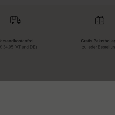
ersandkostenfrei
Gratis Paketbeila
€ 34.95 (AT und DE)
zu jeder Bestellu
 & Hilfe
Rechtliches
Impressum
Datenschutz