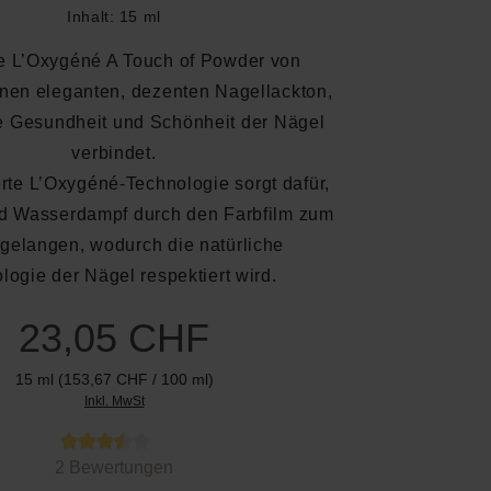
Inhalt:
15 ml
e L’Oxygéné A Touch of Powder von
einen eleganten, dezenten Nagellackton,
te Gesundheit und Schönheit der Nägel
verbindet.
erte L’Oxygéné-Technologie sorgt dafür,
nd Wasserdampf durch den Farbfilm zum
gelangen, wodurch die natürliche
logie der Nägel respektiert wird.
23,05 CHF
15 ml
(153,67 CHF / 100 ml)
Inkl. MwSt
 von 3.5 von 5 Sternen
2 Bewertungen