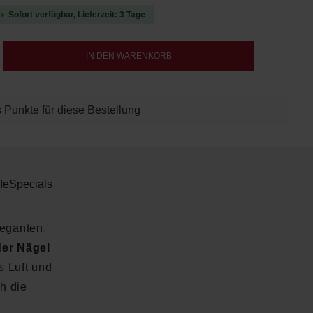
Sofort verfügbar, Lieferzeit: 3 Tage
b den gewünschten Wert ein oder benutze d
IN DEN WARENKORB
 Punkte für diese Bestellung
fe
Specials
leganten,
er Nägel
s Luft und
h die