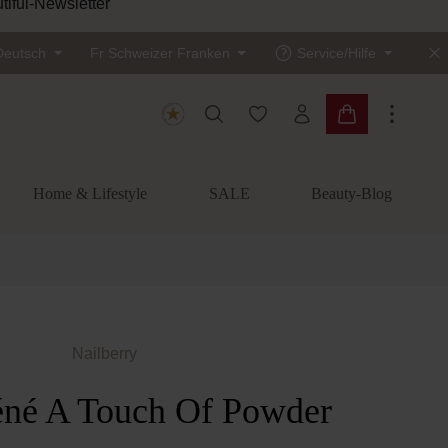
tiful-Newsletter
Deutsch
Fr
Schweizer Franken
Service/Hilfe
Du hast 0 Produkte auf dem
Warenkorb enth
Home & Lifestyle
SALE
Beauty-Blog
Nailberry
né A Touch Of Powder