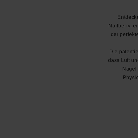
Entdeck
Nailberry, 
der perfek
Die patenti
dass Luft u
Nagel 
Physio
Durchschnittliche Bewertung