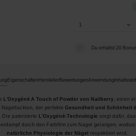
Produkt Anzahl: Gi
Du erhältst 20 Bonus
ung
Eigenschaften
Hersteller
Bewertungen
Anwendung
Inhaltsstof
ke
L’Oxygéné A Touch of Powder von Nailberry
, einen e
 Nagellackton, der perfekte
Gesundheit und Schönheit d
. Die patentierte
L’Oxygéné-Technologie
sorgt dafür, das
erdampf durch den Farbfilm zum Nagel gelangen, wodurc
natürliche Physiologie der Nägel
respektiert wird.