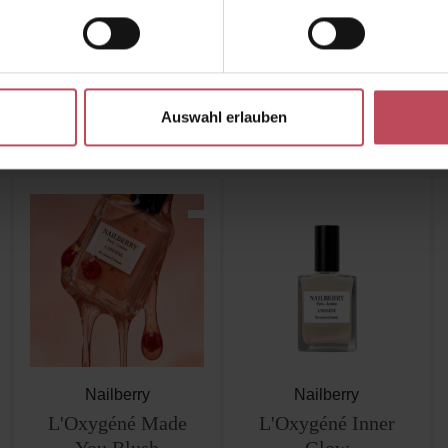
Auswahl erlauben
Ähnliche Produkte
Kunden haben sich ebenfalls angesehen
Nailberry
Nailberry
L'Oxygéné Made
L'Oxygéné Inner