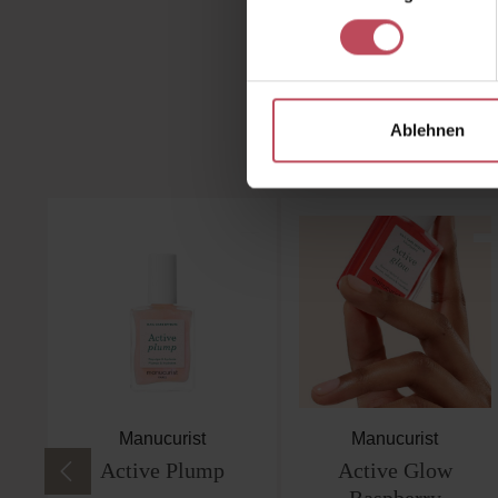
Ablehnen
Produktgalerie überspringen
Manucurist
Manucurist
Active Plump
Active Glow