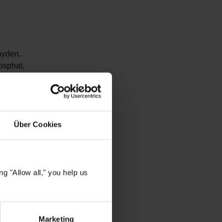
hyden,
osphat,
ten
ualität für
 für eine
Über Cookies
l trocknend
erhaft
g "Allow all," you help us
 elegante
d stärkt.
Marketing