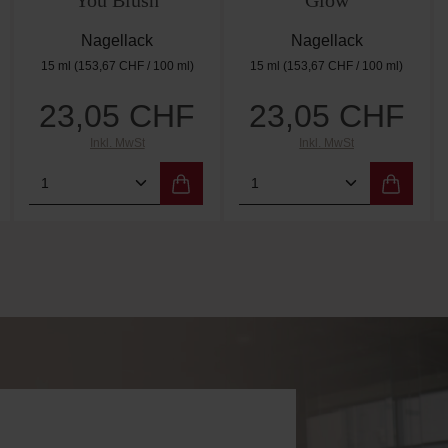
You Blush
Glow
Nagellack
Nagellack
15 ml
(153,67 CHF / 100 ml)
15 ml
(153,67 CHF / 100 ml)
23,05 CHF
23,05 CHF
Regulärer Preis:
Regulärer Preis:
Inkl. MwSt
Inkl. MwSt
 Wert ein oder benutze die Schaltflächen 
Gib den gewünschten Wert ein oder benutz
Produkt Anzahl: Gib den gewünschten W
Produkt Anzahl: Gi