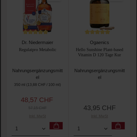
Durchschnittliche Bewertung von 5 von 5 Sternen
Durchschnittliche Bewertu
Dr. Niedermaier
Ogaenics
Regulatpro Metabolic
Hello Sunshine Plant-based
Vitamin D 120 Tage Kur
Nahrungsergänzungsmitt
Nahrungsergänzungsmitt
el
el
350 ml
(13,88 CHF / 100 ml)
48,57 CHF
Verkaufspreis:
Regulärer Preis:
43,95 CHF
Regulärer Preis:
57,15 CHF
Inkl. MwSt
Inkl. MwSt
Produkt Anzahl: Gib den gewünschten Wert ein oder
Produkt Anzahl: Gib den 