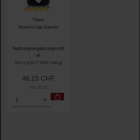
Durchschnittliche Bewertung von 5 von 5 Sternen
Ylumi
Beautiful Age Kapseln
Nahrungsergänzungsmitt
el
34.5 g
(133,77 CHF / 100 g)
46,15 CHF
Regulärer Preis:
Inkl. MwSt
Produkt Anzahl: Gib den gewünschten Wert ein oder