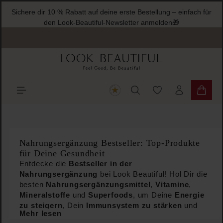
Sichere dir 10 % Rabatt auf deine erste Bestellung – einfach für
halt springen
den Look-Beautiful-Newsletter anmelden🎁
Du hast 0 Produkte
Warenk
Nahrungsergänzung Bestseller: Top-Produkte
für Deine Gesundheit
Entdecke die
Bestseller in der
Nahrungsergänzung
bei Look Beautiful! Hol Dir die
besten
Nahrungsergänzungsmittel
,
Vitamine
,
Mineralstoffe
und
Superfoods
, um Deine
Energie
zu steigern
, Dein
Immunsystem zu stärken
und
Mehr lesen
Deine
Hautgesundheit zu verbessern
. Profitiere