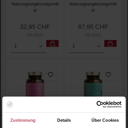
Nahrungsergänzungsmitt
Nahrungsergänzungsmitt
el
el
32,95 CHF
87,95 CHF
Regulärer Preis:
Regulärer Preis:
Inkl. MwSt
Inkl. MwSt
Produkt Anzahl: Gib den gewünschten Wert ein oder
Produkt Anzahl: Gib den 
Durchschnittliche Bewertung von 5 von 5 Sternen
Durchschnittliche Bewertu
Ogaenics
Ogaenics
Zustimmung
Details
Über Cookies
Beauty Fuel Skin Radiance
Calm a Lama Plant-based