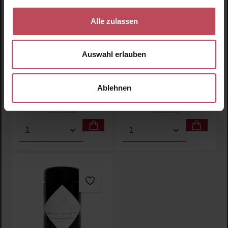
Durchschnittliche Bewertung von 5 von 5 Sternen
Durchschnittliche Bewertu
Ogaenics
Ogaenics
Oilalala Skin Omega
Body Guard Immunity
Alle zulassen
Komplex
Komplex
Auswahl erlauben
Nahrungsergänzungsmitt
Nahrungsergänzungsmitt
el
el
Ablehnen
54,95 CHF
43,95 CHF
Regulärer Preis:
Regulärer Preis:
Inkl. MwSt
Inkl. MwSt
Produkt Anzahl: Gib den gewünschten Wert ein oder
Produkt Anzahl: Gib den 