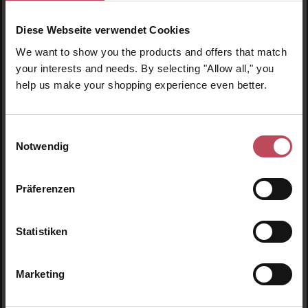
Komplex
Magnesium
Diese Webseite verwendet Cookies
Nahrungsergänzungsmitt
Nahrungsergänzungsmitt
We want to show you the products and offers that match
el
el
your interests and needs. By selecting "Allow all," you
help us make your shopping experience even better.
76,95 CHF
49,45 CHF
Regulärer Preis:
Regulärer Preis:
Inkl. MwSt
Inkl. MwSt
Einwilligungsauswahl
Produkt Anzahl: Gib den gewünschten Wert ein oder
Produkt Anzahl: Gib den 
Notwendig
Präferenzen
Statistiken
Marketing