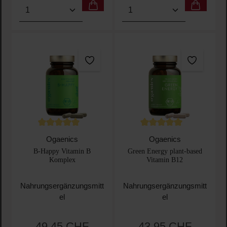
Produkt Anzahl: Gib den gewünschten Wert ein oder
Produkt Anzahl: Gib den 
Durchschnittliche Bewertung von 5 von 5 Sternen
Durchschnittliche Bewertu
Ogaenics
Ogaenics
B-Happy Vitamin B
Green Energy plant-based
Komplex
Vitamin B12
Nahrungsergänzungsmitt
Nahrungsergänzungsmitt
el
el
49,45 CHF
43,95 CHF
Regulärer Preis:
Regulärer Preis: