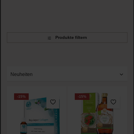
von exklusiven Angeboten und hole Dir die
Top-
Produkte
zu
günstigen Preisen
!
Besuche unseren Shop und tu Deiner Gesundheit etwas
Gutes – mit den besten
Nahrungsergänzungsmitteln
von
Look Beautiful!
Produkte filtern
-15
%
-15
%