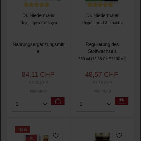
Durchschnittliche Bewertung von 5 von 5 Sternen
Durchschnittliche Bewertu
Dr. Niedermaier
Dr. Niedermaier
Regualtpro Collagen
Regulatpro Glukoaktiv
Nahrungsergänzungsmitt
Regulierung des
el
Stoffwechsels
350 ml
(13,88 CHF / 100 ml)
84,11 CHF
48,57 CHF
Verkaufspreis:
Verkaufspreis:
Regulärer Preis:
Regulärer Pr
98,95 CHF
57,15 CHF
Inkl. MwSt
Inkl. MwSt
Produkt Anzahl: Gib den gewünschten Wert ein oder
Produkt Anzahl: Gib den 
-15
%