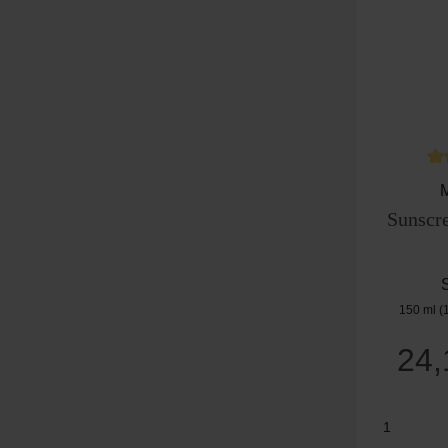
Du
Sunscr
150 ml
(
24
Produk