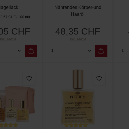
gratis Armband als
agellack
Nährendes Körper-und
Geschenk
Haaröl
53,67 CHF / 100 ml)
,05 CHF
48,35 CHF
Regulärer Preis:
Regulärer Preis:
Inkl. MwSt
Inkl. MwSt
t Anzahl: Gib den gewünschten Wert ein od
Produkt Anzahl: Gib den g
Pro