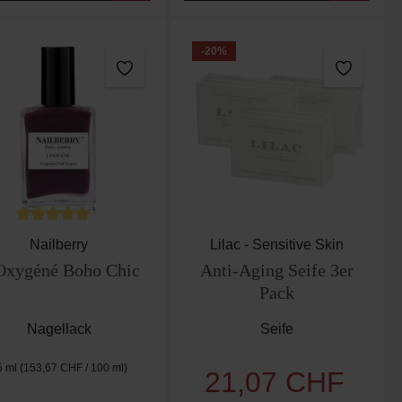
-20
%
n 5 von 5 Sternen
Durchschnittliche Bewertung von 5 von 5 Sternen
Nailberry
Lilac - Sensitive Skin
Oxygéné Boho Chic
Anti-Aging Seife 3er
Pack
Nagellack
Seife
5 ml
(153,67 CHF / 100 ml)
21,07 CHF
Verkaufspreis:
Regulärer 