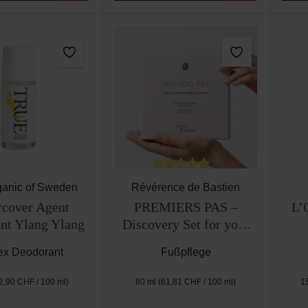
Durchschnittliche Bewertung vo
ganic of Sweden
Révérence de Bastien
cover Agent
PREMIERS PAS –
L’
nt Ylang Ylang
Discovery Set for your
feet
ex Deodorant
Fußpflege
2,90 CHF / 100 ml)
80 ml
(61,81 CHF / 100 ml)
1