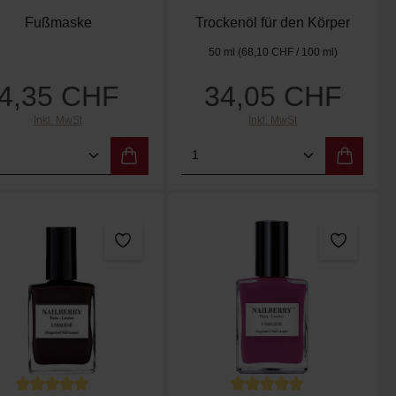
Fußmaske
Trockenöl für den Körper
50 ml
(68,10 CHF / 100 ml)
4,35 CHF
34,05 CHF
Regulärer Preis:
Regulärer Preis:
Inkl. MwSt
Inkl. MwSt
er benutze die Schaltflächen um die Anzah
ewünschten Wert ein oder benutze die Scha
dukt Anzahl: Gib den gewünschten Wert ein
Produkt Anzahl: Gib de