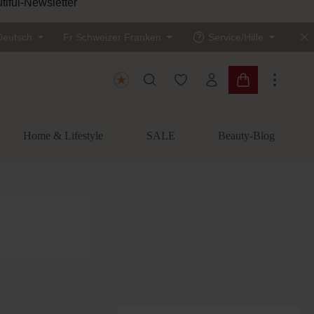
Sichere dir
Deutsch
Fr
Schweizer Franken
Service/Hilfe
Du hast 0 Produkte auf dem
Warenkorb enth
Home & Lifestyle
SALE
Beauty-Blog