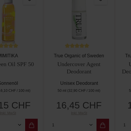
rchschnittliche Bewertung von 5 von 5 Sternen
Durchschnittliche Bewertung vo
MIMITIKA
True Organic of Sweden
Tr
een Oil SPF 50
Undercover Agent
Deodorant
Deo
Sonnenöl
Unisex Deodorant
16,10 CHF / 100 ml)
50 ml
(32,90 CHF / 100 ml)
5
,15 CHF
16,45 CHF
Regulärer Preis:
Regulärer Preis:
Inkl. MwSt
Inkl. MwSt
t Anzahl: Gib den gewünschten Wert ein od
Produkt Anzahl: Gib den g
Pro