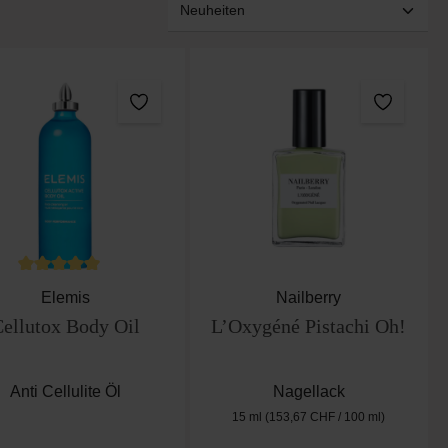
n 5 von 5 Sternen
Durchschnittliche Bewertung von 5 von 5 Sternen
Elemis
Nailberry
ellutox Body Oil
L’Oxygéné Pistachi Oh!
Anti Cellulite Öl
Nagellack
15 ml
(153,67 CHF / 100 ml)