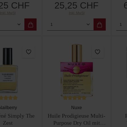
,25 CHF
25,25 CHF
Regulärer Preis:
Regulärer Preis:
Inkl. MwSt
Inkl. MwSt
t Anzahl: Gib den gewünschten Wert ein od
Produkt Anzahl: Gib den g
Pro
rchschnittliche Bewertung von 5 von 5 Sternen
Durchschnittliche Bewertung vo
Nailberry
Nuxe
né Simply The
Huile Prodigieuse Multi-
Zest
Purpose Dry Oil mit