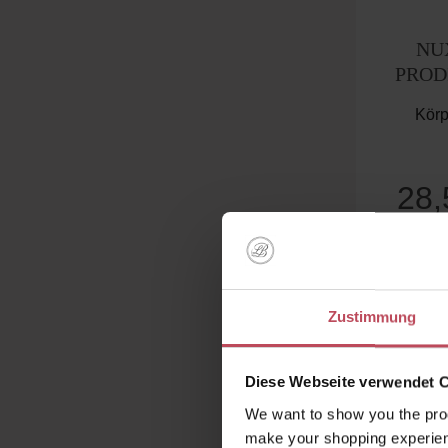
Du
NU
PROD
Körp
28
Produk
Zustimmung
Diese Webseite verwendet 
We want to show you the prod
make your shopping experien