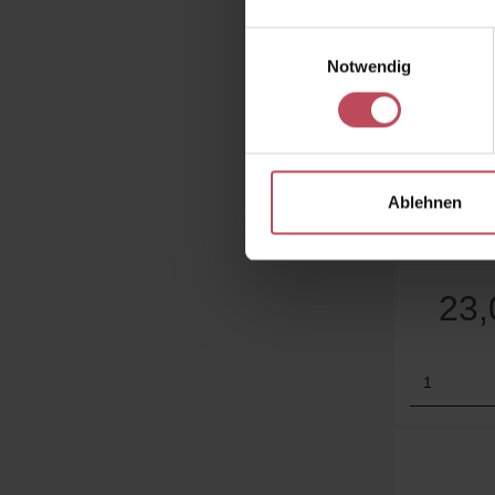
Einwilligungsauswahl
Notwendig
Du
L’Oxygén
Ablehnen
N
15 ml
(1
23
Produk