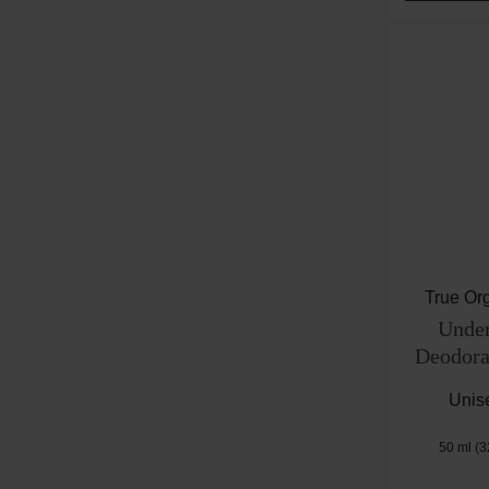
True Or
Under
Deodora
Unis
50 ml
(3