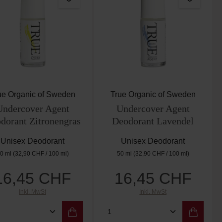
n 5 von 5 Sternen
ue Organic of Sweden
True Organic of Sweden
Undercover Agent
Undercover Agent
dorant Zitronengras
Deodorant Lavendel
Unisex Deodorant
Unisex Deodorant
0 ml
(32,90 CHF / 100 ml)
50 ml
(32,90 CHF / 100 ml)
16,45 CHF
16,45 CHF
Regulärer Preis:
Regulärer Preis:
Inkl. MwSt
Inkl. MwSt
er benutze die Schaltflächen um die Anzah
ewünschten Wert ein oder benutze die Scha
dukt Anzahl: Gib den gewünschten Wert ein
Produkt Anzahl: Gib de