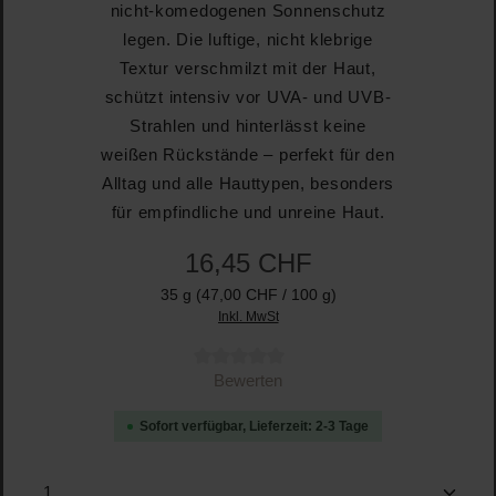
nicht-komedogenen Sonnenschutz
legen. Die luftige, nicht klebrige
Textur verschmilzt mit der Haut,
schützt intensiv vor UVA- und UVB-
Strahlen und hinterlässt keine
weißen Rückstände – perfekt für den
Alltag und alle Hauttypen, besonders
für empfindliche und unreine Haut.
16,45 CHF
35 g
(47,00 CHF / 100 g)
Inkl. MwSt
Durchschnittliche Bewertung von 0 von 5 Sternen
Bewerten
Sofort verfügbar, Lieferzeit: 2-3 Tage
Produkt Anzahl: Gib den gewünschten Wert ein oder b