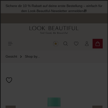
Sichere dir 10 % Rabatt auf deine erste Bestellung – einfach für
halt springen
den Look-Beautiful-Newsletter anmelden🎁
Du hast 0 Produkte
Warenk
Gesicht
Shop by...
Bildergalerie überspringen