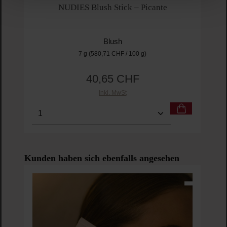
NUDIES Blush Stick – Picante
Blush
7 g
(580,71 CHF / 100 g)
40,65 CHF
Regulärer Preis:
Inkl. MwSt
Produkt Anzahl: Gib den gewünschten Wert ein o
Pro
Produktgalerie überspringen
Kunden haben sich ebenfalls angesehen