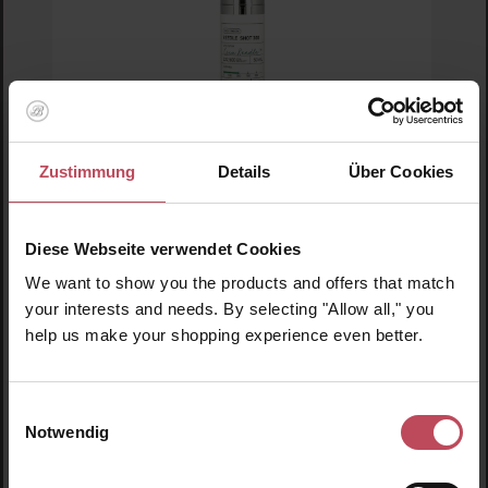
Zustimmung
Details
Über Cookies
VT Cosmetics
VT Reedle Shot 300
Diese Webseite verwendet Cookies
We want to show you the products and offers that match
your interests and needs. By selecting "Allow all," you
Gesichtsserum
help us make your shopping experience even better.
50 ml
(94,50 CHF / 100 ml)
47,25 CHF
Regulärer Preis:
Einwilligungsauswahl
Inkl. MwSt
Notwendig
Produkt Anzahl: Gib den gewünschten Wert ein o