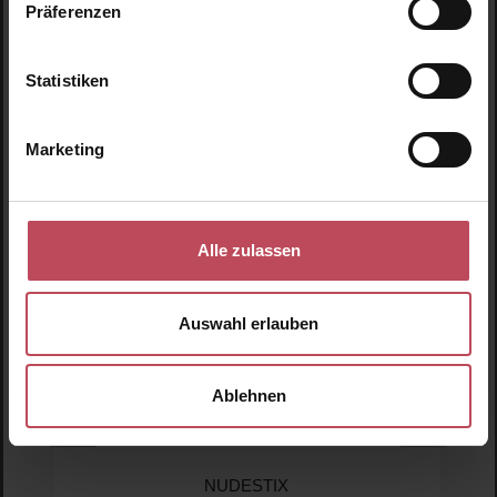
Präferenzen
Produktgalerie überspringen
Ähnliche Produkte
Statistiken
Neu
N
Marketing
N
Alle zulassen
Auswahl erlauben
Ablehnen
NUDESTIX