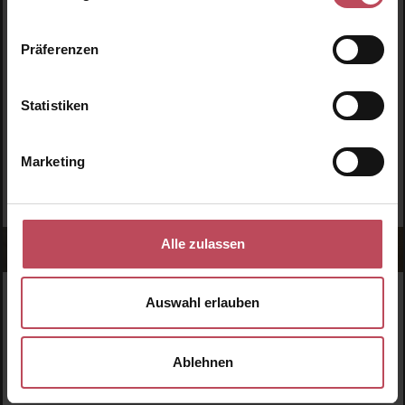
Umwelteinflüssen schützt.
Präferenzen
Für Frauen hat Vanille viele nützliche Eigenschaften!
Statistiken
Marketing
Alle zulassen
Auswahl erlauben
WERDE TEIL DER LOOK BEAUTIFUL-FAMILIE
Anmelden & exklusive Vorteile
genießen!
Ablehnen
Melde dich jetzt zum Newsletter an und erhalte als