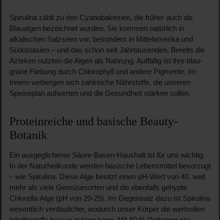
Spirulina zählt zu den Cyanobakterien, die früher auch als
Blaualgen bezeichnet wurden. Sie kommen natürlich in
alkalischen Salzseen vor, besonders in Mittelamerika und
Südostasien – und das schon seit Jahrtausenden. Bereits die
Azteken nutzten die Algen als Nahrung. Auffällig ist ihre blau-
grüne Färbung durch Chlorophyll und andere Pigmente. Im
Innern verbergen sich zahlreiche Nährstoffe, die unseren
Speiseplan aufwerten und die Gesundheit stärken sollen.
Proteinreiche und basische Beauty-
Botanik
Ein ausgeglichener Säure-Basen-Haushalt ist für uns wichtig.
In der Naturheilkunde werden basische Lebensmittel bevorzugt
– wie Spirulina. Diese Alge besitzt einen pH-Wert von 40, weit
mehr als viele Gemüsesorten und die ebenfalls gehypte
Chlorella-Alge (pH von 20-25). Im Gegensatz dazu ist Spirulina
wesentlich verdaulicher, wodurch unser Körper die wertvollen
Inhaltsstoffe besser nutzen kann. Mit 60 % Proteinen pro