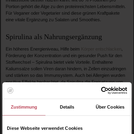
Portion gehört die Alge zu den proteinreichsten Lebensmitteln.
Für Veganer oder Vegetarier sind diese grünen Kraftpakete
eine vitale Ergänzung zu Salaten und Smoothies.
Spirulina als Nahrungsergänzung
Ein höheres Energieniveau, Hilfe beim
Körper entschlacken
,
Förderung der Konzentration und ein gesunder Push für den
Stoffwechsel – Spirulina bietet viele Vorteile. Enthaltene
Kaliumsalze sollen Viren daran hindern, in Zellen einzudringen
und stärken so das Immunsystem. Auch bei Allergien wurden
positive Effekte beobachtet, da Spirulina die Freisetzung von
Histamin hemmen kann.
Die Alge ist in Bio-Qualität als Pulver oder Tabletten erhältlich.
Zustimmung
Details
Über Cookies
Naturkosmetik-Labels wie das Berliner
Gegengift
bieten zudem
Detox-Kapseln
als 30-Tage-Kur an, die neben Spirulina auch
Moringa und Brunnenkresse enthält – gut für den Körper und
Diese Webseite verwendet Cookies
für die Haut!