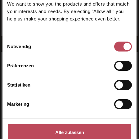
We want to show you the products and offers that match
your interests and needs. By selecting "Allow all," you
help us make your shopping experience even better.
Einwilligungsauswahl
Notwendig
WERDE TEIL DER LOOK BEAUTIFUL-FAMILIE
Präferenzen
Anmelden & exklusive Vorteile
genießen!
Statistiken
Melde dich jetzt zum Newsletter an und erhalte als
Dankeschön 10 %* auf deinen ersten Einkauf. Verpasse
Marketing
keine Beauty-News mehr und erhalte exklusive Rabatte!
Alle zulassen