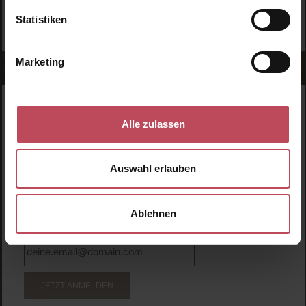
Statistiken
Marketing
WERDE TEIL DER LOOK BEAUTIFUL-FAMILIE
Alle zulassen
Anmelden & exklusive Vorteile
genießen!
Auswahl erlauben
Melde dich jetzt zum Newsletter an und erhalte als
Dankeschön 10 %* auf deinen ersten Einkauf. Verpasse
keine Beauty-News mehr und erhalte exklusive Rabatte!
Ablehnen
JETZT ANMELDEN