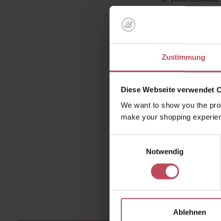
Geben Sie eine
gleichmäßig. D
Pfannkuchens 
Zustimmung
Guten Appetit!
Diese Webseite verwendet 
We want to show you the prod
make your shopping experien
Einwilligungsauswahl
Notwendig
Ablehnen