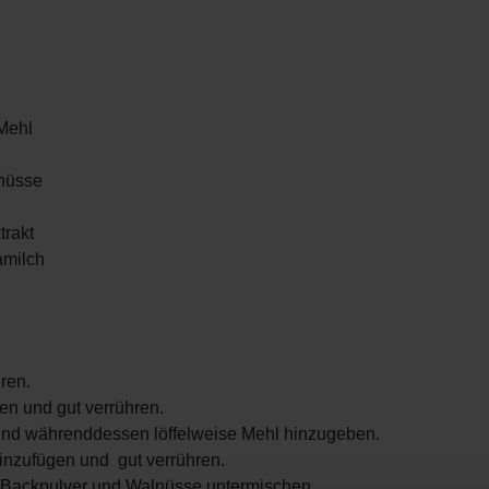
 Mehl
nüsse
trakt
amilch
ren.
en und gut verrühren.
und währenddessen löffelweise Mehl hinzugeben.
inzufügen und gut verrühren.
, Backpulver und Walnüsse untermischen.