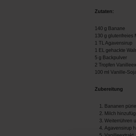
Zutaten:
140 g Banane
130 g glutenfreies
1 TL Agavensirup
1 EL gehackte Wal
5 g Backpulver
2 Tropfen Vanilleex
100 ml Vanille-Soj
Zubereitung
Bananen pürie
Milch hinzufüg
Weiterrühren 
Agavensirup h
Vanilleextrakt