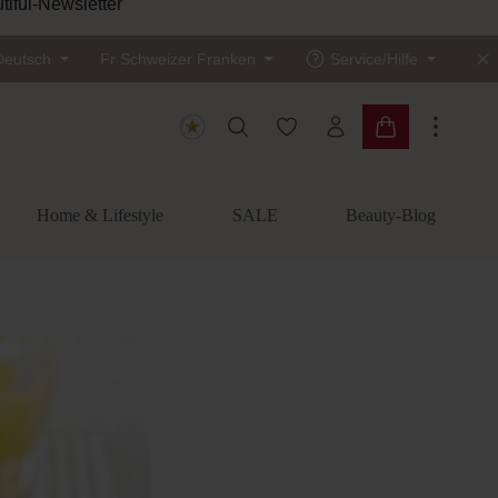
tiful-Newsletter
Deutsch
Fr
Schweizer Franken
Service/Hilfe
Du hast 0 Produkte auf dem
Warenkorb enth
Home & Lifestyle
SALE
Beauty-Blog