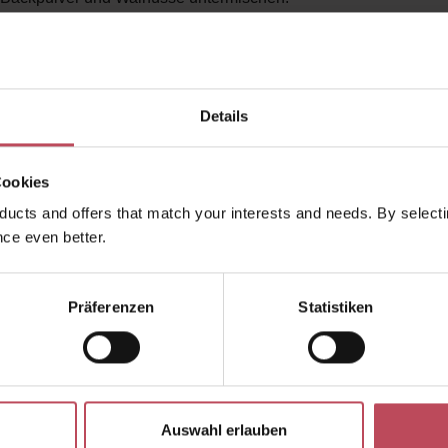
n Schöpflöffel vom Teig in die beschichtete, erhitzte Pfanne und
ie Pfanne sollte auf mittlerer Hitze stehen. Wenn die Oberfläch
matt wird, drehen Sie ihn um und backen ihn weitere 20-30 Se
Details
Cookies
ucts and offers that match your interests and needs. By selectin
ce even better.
Präferenzen
Statistiken
Auswahl erlauben