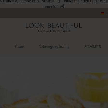
% Rabatt auf deine erste Bestellung – einfach für den Look-Beau
anmelden🎁
Haare
Nahrungsergänzung
SOMMER