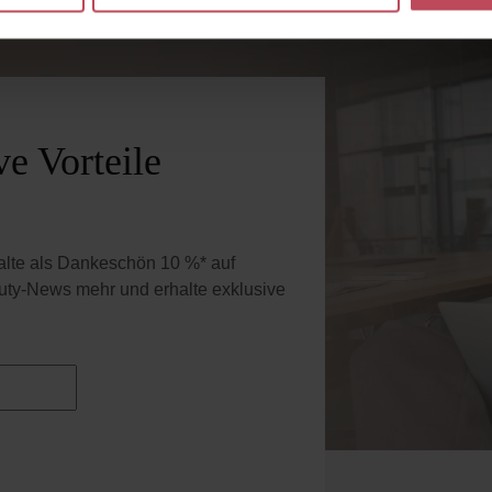
e Vorteile
halte als Dankeschön 10 %* auf
uty-News mehr und erhalte exklusive