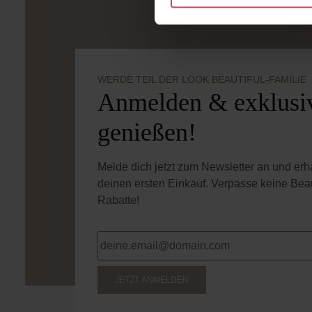
WERDE TEIL DER LOOK BEAUTIFUL-FAMILIE
Anmelden & exklusiv
genießen!
Melde dich jetzt zum Newsletter an und er
deinen ersten Einkauf. Verpasse keine Bea
Rabatte!
JETZT ANMELDEN