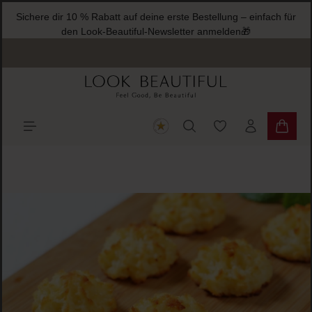
Sichere dir 10 % Rabatt auf deine erste Bestellung – einfach für
halt springen
den Look-Beautiful-Newsletter anmelden🎁
Du hast 0 Produkte
Warenk