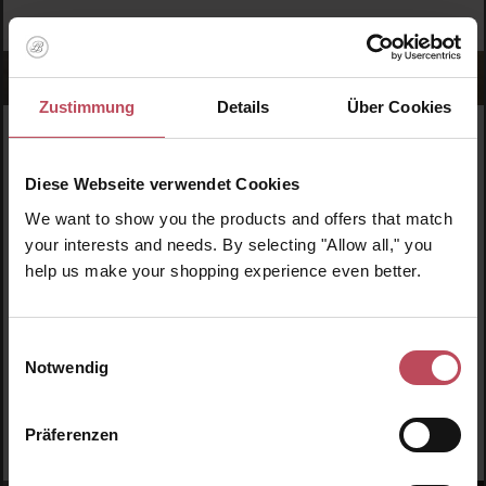
Zustimmung
Details
Über Cookies
WERDE TEIL DER LOOK BEAUTIFUL-FAMILIE
Anmelden & exklusive Vorteile
Diese Webseite verwendet Cookies
genießen!
We want to show you the products and offers that match
your interests and needs. By selecting "Allow all," you
Melde dich jetzt zum Newsletter an und erhalte als
help us make your shopping experience even better.
Dankeschön 10 %* auf deinen ersten Einkauf. Verpasse
keine Beauty-News mehr und erhalte exklusive Rabatte!
Einwilligungsauswahl
Notwendig
JETZT ANMELDEN
Präferenzen