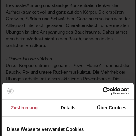
Bewusste Atmung und ständige Konzentration lenken die
Aufmerksamkeit voll und ganz auf den Körper. Sie erspüren
Grenzen, Stärken und Schwächen. Ganz automatisch wird der
Alltag so hinter sich gelassen. Charakteristisch für die meisten
Übungen ist eine Anspannung des Bauchraums. Daher atmet
man beim Workout nicht in den Bauch, sondern in den
seitlichen Brustkorb.
- Power-House stärken
Unser Körperzentrum – genannt „Power-House“ – umfasst die
Bauch-, Po- und untere Rückenmuskulatur. Die Mehrheit der
Übungen arbeitet mit einem aktivierten Power-House. Die
Muskulatur wird dabei trainiert und ermöglicht eine aufrechte
und rückenfreundliche Haltung. Dem Rest des Körpers wird so
eine freiere Beweglichkeit verschafft.
Zustimmung
Details
Über Cookies
- Entspannung
Die physische und psychische Entspannung sind wesentliche
Bestandteile des Trainings. Geschmeidige und fließende
Diese Webseite verwendet Cookies
Bewegungen verhindern ein Verkrampfen oder Verhärten der