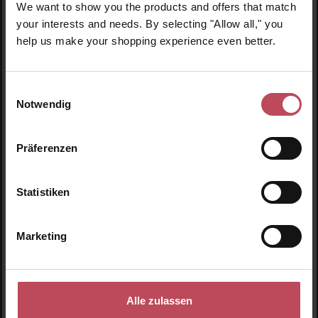
We want to show you the products and offers that match
Muskulatur.
your interests and needs. By selecting "Allow all," you
help us make your shopping experience even better.
Übungen zur Kräftigung der
Einwilligungsauswahl
Bauchmuskulatur
Notwendig
Ausgangsposition:
Rückenlage, Beine werden nacheinander
Präferenzen
angezogen, Arme liegen entspannt am Boden
Einatmen
Ausatmen:
Nabel zur Wirbelsäule; Kopf, Schultern und
Statistiken
Schulterblätter hochrollen und Arme etwas abheben
Einatmen:
In der Position bleiben.
Ausatmen:
Beine nach vorne, oben ausstrecken (nur so weit,
Marketing
wie der untere Rücken auf der Matte bleibt)
Einatmen:
Beine anwinkeln.
Bei hochgerolltem Oberkörper Beinstreckung und -senkung 4
bis 12 mal wiederholen. Anschließend Oberkörper absenken
Alle zulassen
und Beine nacheinander ablegen.