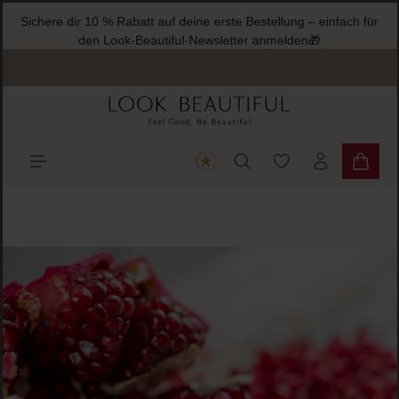
Sichere dir 10 % Rabatt auf deine erste Bestellung – einfach für
halt springen
den Look-Beautiful-Newsletter anmelden🎁
Du hast 0 Produkte
Warenk