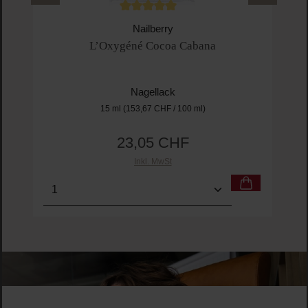
Durchschnittliche Bewertung von 5 von 5 
Nailberry
L’Oxygéné Cocoa Cabana
Nagellack
15 ml
(153,67 CHF / 100 ml)
23,05 CHF
Regulärer Preis:
Inkl. MwSt
Produkt Anzahl: Gib den gewünschten Wert ein o
Pro