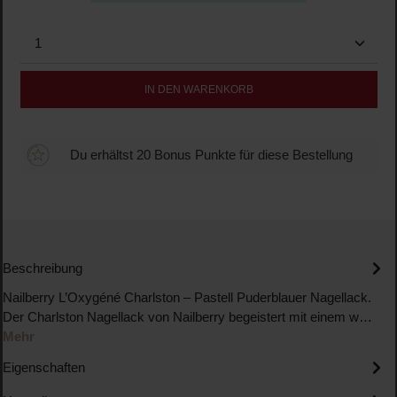
Produkt Anzahl: Gib den gewünschten Wert ein oder b
IN DEN WARENKORB
Du erhältst 20 Bonus Punkte für diese Bestellung
Beschreibung
Nailberry L’Oxygéné Charlston – Pastell Puderblauer Nagellack.
Der Charlston Nagellack von Nailberry begeistert mit einem w…
Mehr
Eigenschaften