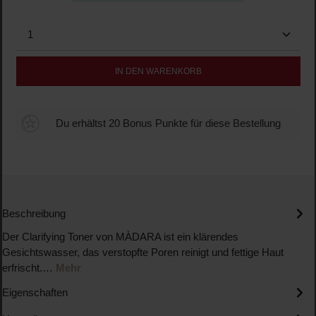
Produkt Anzahl: Gib den gewünschten Wert ein oder b
IN DEN WARENKORB
Du erhältst 20 Bonus Punkte für diese Bestellung
Beschreibung
Der Clarifying Toner von MÀDARA ist ein klärendes
Gesichtswasser, das verstopfte Poren reinigt und fettige Haut
erfrischt.…
Mehr
Eigenschaften