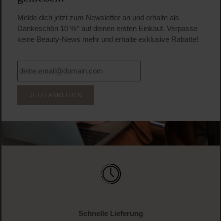
25,25 CHF
Regulärer Preis:
Inkl. MwSt
Produkt Anzahl: Gib den gewünschten Wert ein o
Pro
WERDE TEIL DER LOOK BEAUTIFUL-FAMILIE
Anmelden & exklusive Vorteile
genießen!
Melde dich jetzt zum Newsletter an und erhalte als
Dankeschön 10 %* auf deinen ersten Einkauf. Verpasse
keine Beauty-News mehr und erhalte exklusive Rabatte!