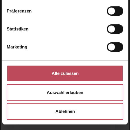
Produkt Anzahl: Gib den gewünschten Wert ein o
Pro
Präferenzen
Statistiken
Produktgalerie überspringen
Ähnliche Produkte
Marketing
Alle zulassen
Auswahl erlauben
Ablehnen