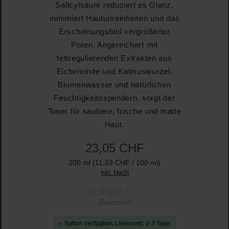
Salicylsäure reduziert es Glanz,
minimiert Hautunreinheiten und das
Erscheinungsbild vergrößerter
Poren. Angereichert mit
fettregulierenden Extrakten aus
Eichenrinde und Kalmuswurzel,
Blumenwasser und natürlichen
Feuchtigkeitsspendern, sorgt der
Toner für saubere, frische und matte
Haut.
23,05 CHF
200 ml
(11,53 CHF / 100 ml)
Inkl. MwSt
Durchschnittliche Bewertung von 0 von 5 Sternen
Bewerten
Sofort verfügbar, Lieferzeit: 2-3 Tage