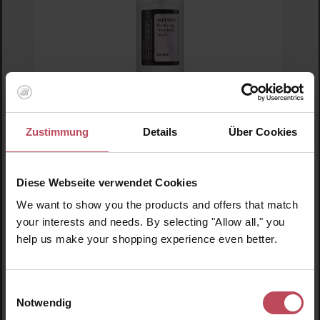
Zustimmung
Details
Über Cookies
Durchschnittliche Bewertung von 5 von 5 
Cosrx
Diese Webseite verwendet Cookies
AHA/BHA Clarifying Toner
We want to show you the products and offers that match
your interests and needs. By selecting "Allow all," you
help us make your shopping experience even better.
Gesichtswasser
150 ml
(16,83 CHF / 100 ml)
Einwilligungsauswahl
25,25 CHF
Regulärer Preis:
Notwendig
Inkl. MwSt