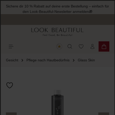
Sichere dir 10 % Rabatt auf deine erste Bestellung – einfach für
halt springen
den Look-Beautiful-Newsletter anmelden🎁
Du hast 0 Produkte
Warenk
Gesicht
Pflege nach Hautbedürfnis
Glass Skin
Bildergalerie überspringen