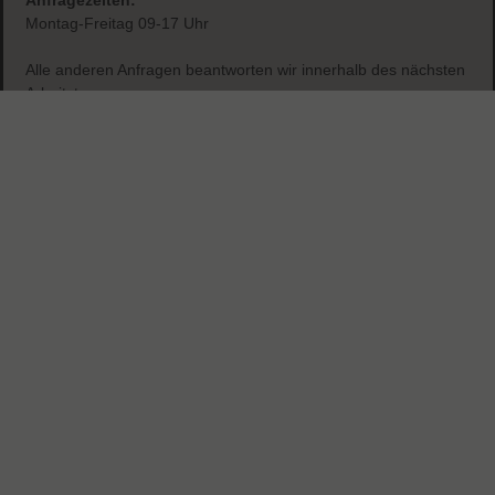
Sichere & einfache Bezahlung
Anfragezeiten:
Montag-Freitag 09-17 Uhr
Alle anderen Anfragen beantworten wir innerhalb des nächsten
Arbeitstags