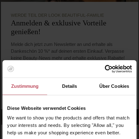
WERDE TEIL DER LOOK BEAUTIFUL-FAMILIE
Anmelden & exklusive Vorteile
genießen!
Melde dich jetzt zum Newsletter an und erhalte als
Dankeschön 10 %* auf deinen ersten Einkauf. Verpasse
keine Beauty-News mehr und erhalte exklusive Rabatte!
Zustimmung
Details
Über Cookies
JETZT ANMELDEN
Diese Webseite verwendet Cookies
We want to show you the products and offers that match
your interests and needs. By selecting "Allow all," you
help us make your shopping experience even better.