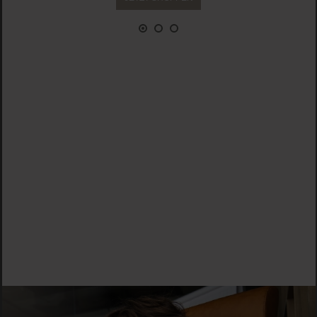
Face
Hair