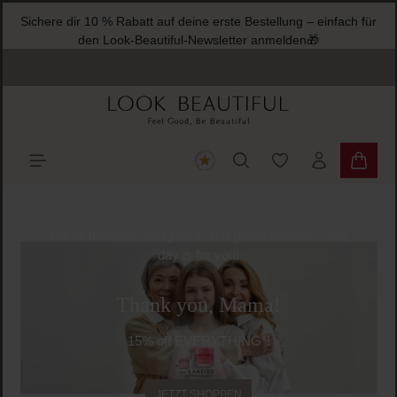
Sichere dir 10 % Rabatt auf deine erste Bestellung – einfach für
halt springen
den Look-Beautiful-Newsletter anmelden🎁
Du hast 0 Produkte
Warenk
Slider überspringen
For all mothers, daughters, and grandmothers – this
day is for you!
Thank you, Mama!
15% off EVERYTHING*!
JETZT SHOPPEN