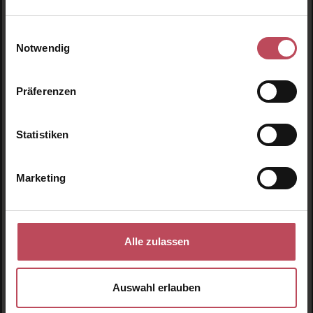
Einwilligungsauswahl
Notwendig
Schnelle Lieferung
1-3 Werktage Lieferzeit (AT und DE)
Präferenzen
Statistiken
Marketing
Versandkostenfrei
ab € 34.95 (AT und DE)
Alle zulassen
Auswahl erlauben