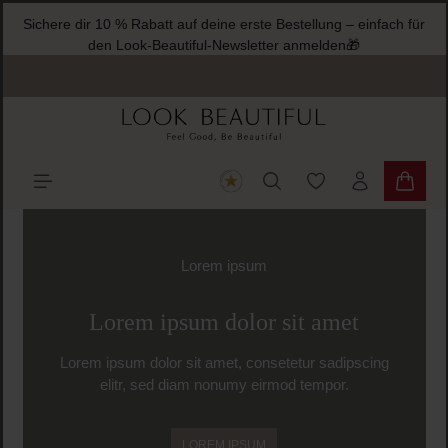
Sichere dir 10 % Rabatt auf deine erste Bestellung – einfach für
halt springen
den Look-Beautiful-Newsletter anmelden🎁
Du hast 0 Produkte
Warenk
Slider überspringen
Lorem ipsum
Lorem ipsum dolor sit amet
Lorem ipsum dolor sit amet, consetetur sadipscing
elitr, sed diam nonumy eirmod tempor.
LOREM IPSUM