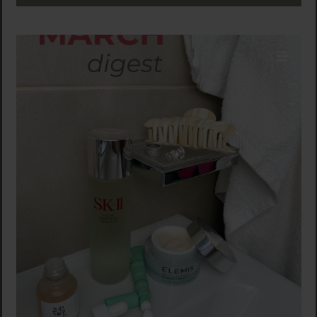
lookbeautifulofficial
March digest🙌🏼 These products
you’ve liked the most this month and we understand why
😍
30. März
Auf Instagram ansehen