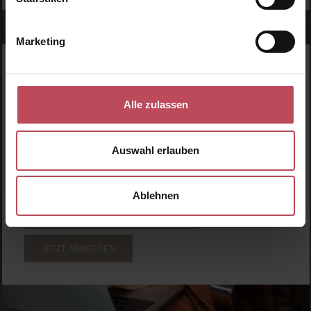
Marketing
WERDE TEIL DER LOOK BEAUTIFUL-FAMILIE
Anmelden & exklusive Vorteile
Alle zulassen
genießen!
Melde dich jetzt zum Newsletter an und erhalte als
Auswahl erlauben
Dankeschön 10 %* auf deinen ersten Einkauf. Verpasse
keine Beauty-News mehr und erhalte exklusive Rabatte!
Ablehnen
JETZT ANMELDEN