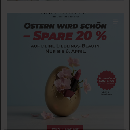
lookbeautifulofficial
🌸 SPRING SALE IS HERE 🌸
From March 28th to April 6th, enjoy 20% OFF
everything* on our site! Just use the promo code
EASTER20 at checkout and treat yourself 🌼 ✨ Valid on
orders over 65€ Happy shopping and happy spring! 🐣
28. März
Auf Instagram ansehen