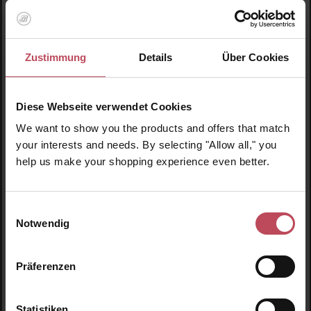
Zustimmung
Details
Über Cookies
Diese Webseite verwendet Cookies
We want to show you the products and offers that match
your interests and needs. By selecting "Allow all," you
help us make your shopping experience even better.
Einwilligungsauswahl
lookbeautifulofficial
Cherry Blossom fever is here 🌸
Notwendig
We love this blooming season, a gentle reminder that
Spring has arrived in full grace. We’ve put together a
selection of floral-scented products for you to embrace
Präferenzen
the beauty of the season and carry its delicate notes
27. März
Auf Instagram ansehen
wherever you go ✨
Statistiken