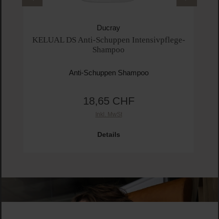
Ducray
KELUAL DS Anti-Schuppen Intensivpflege-
Shampoo
Anti-Schuppen Shampoo
18,65 CHF
Regulärer Preis:
Inkl. MwSt
Pro
Details