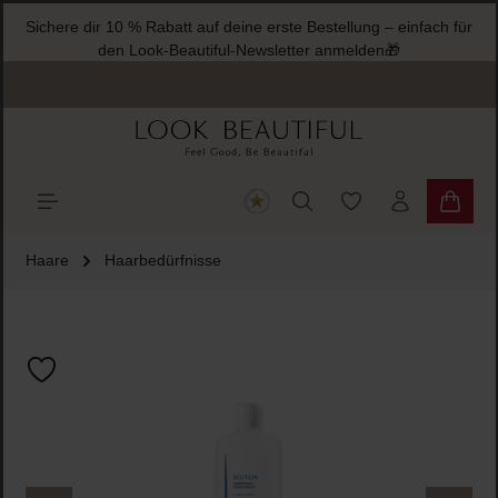
Sichere dir 10 % Rabatt auf deine erste Bestellung – einfach für
halt springen
den Look-Beautiful-Newsletter anmelden🎁
Du hast 0 Produkte
Warenk
Haare
Haarbedürfnisse
Bildergalerie überspringen