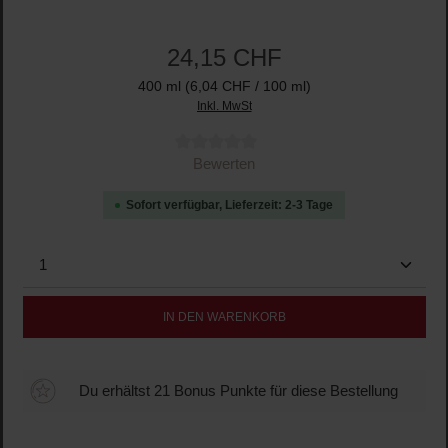
24,15 CHF
400 ml
(6,04 CHF / 100 ml)
Inkl. MwSt
Durchschnittliche Bewertung von 0 von 5 Sternen
Bewerten
Sofort verfügbar, Lieferzeit: 2-3 Tage
Produkt Anzahl: Gib den gewünschten Wert ein oder b
IN DEN WARENKORB
Du erhältst 21 Bonus Punkte für diese Bestellung