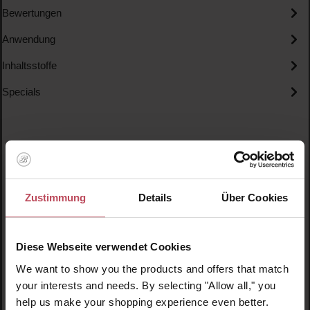
Bewertungen
Anwendung
Inhaltsstoffe
Specials
Zustimmung
Details
Über Cookies
Produktgalerie überspringen
Ähnliche Produkte
Neu
N
Diese Webseite verwendet Cookies
N
We want to show you the products and offers that match
your interests and needs. By selecting "Allow all," you
help us make your shopping experience even better.