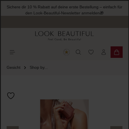
Sichere dir 10 % Rabatt auf deine erste Bestellung – einfach für
halt springen
den Look-Beautiful-Newsletter anmelden🎁
Du hast 0 Produkte
Warenk
Gesicht
Shop by...
Bildergalerie überspringen