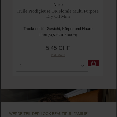
Nuxe
Huile Prodigieuse OR Florale Multi Purpose
Dry Oil Mini
Trockenöl für Gesicht, Körper und Haare
10 ml
(54,50 CHF / 100 ml)
5,45 CHF
Regulärer Preis:
Inkl. MwSt
Produkt Anzahl: Gib den gewünschten Wert ein o
Pro
WERDE TEIL DER LOOK BEAUTIFUL-FAMILIE