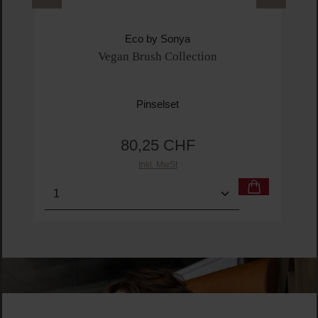
Eco by Sonya
Vegan Brush Collection
Pinselset
80,25 CHF
Regulärer Preis:
Inkl. MwSt
Produkt Anzahl: Gib den gewünschten Wert ein o
Pro