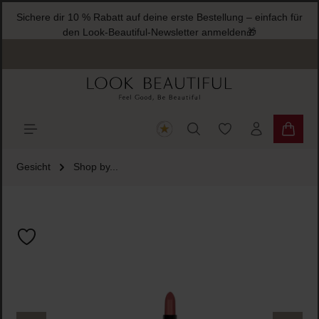
Sichere dir 10 % Rabatt auf deine erste Bestellung – einfach für
halt springen
den Look-Beautiful-Newsletter anmelden🎁
Du hast 0 Produkte
Warenk
Gesicht
Shop by...
Bildergalerie überspringen