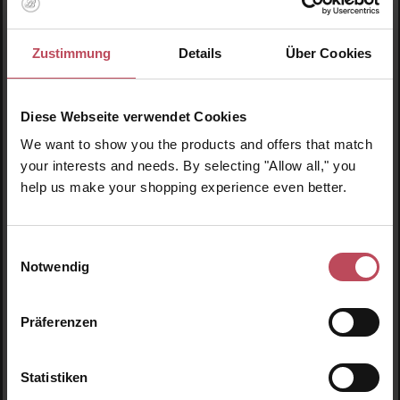
Marvis
Cinnamon Mint Toothpaste Travel Size
Zustimmung
Details
Über Cookies
Zahnpasta
25 ml
(21,80 CHF / 100 ml)
Diese Webseite verwendet Cookies
We want to show you the products and offers that match
5,45 CHF
Regulärer Preis:
your interests and needs. By selecting "Allow all," you
Inkl. MwSt
help us make your shopping experience even better.
Produkt Anzahl: Gib den gewünschten Wert ein o
Pro
Einwilligungsauswahl
Notwendig
Produktgalerie überspringen
Ähnliche Produkte
Präferenzen
Neu
N
N
Statistiken