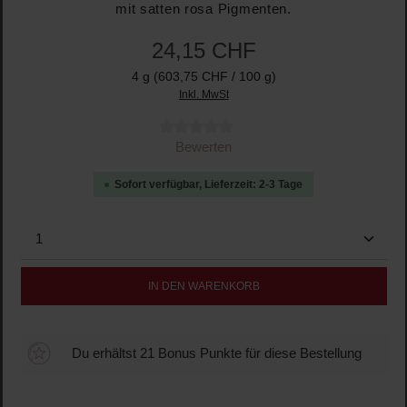
mit satten rosa Pigmenten.
24,15 CHF
4 g
(603,75 CHF / 100 g)
Inkl. MwSt
Durchschnittliche Bewertung von 0 von 5 Sternen
Bewerten
Sofort verfügbar, Lieferzeit: 2-3 Tage
Produkt Anzahl: Gib den gewünschten Wert ein oder b
IN DEN WARENKORB
Du erhältst 21 Bonus Punkte für diese Bestellung